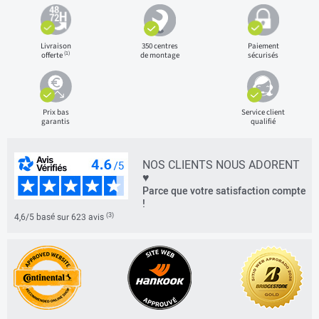
Livraison
350 centres
Paiement
(1)
offerte
de montage
sécurisés
Prix bas
Service client
garantis
qualifié
NOS CLIENTS NOUS ADORENT
♥
Parce que votre satisfaction compte
!
(3)
4,6/5 basé sur 623 avis