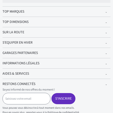
TOP MARQUES
TOP DIMENSIONS
SUR LA ROUTE
S'EQUIPER EN HIVER
GARAGES PARTENAIRES
INFORMATIONS LÉGALES
AIDES & SERVICES
RESTONS CONNECTÉS
Soyez informé de nos offres du moment !
S
a
S'INSCRIRE
i
s
Vous pouvez vous désinscrire à tout moment dans nos emails.
i
Pour en savoir plus, reportez-vous à la
Politique de confidentialité.
.