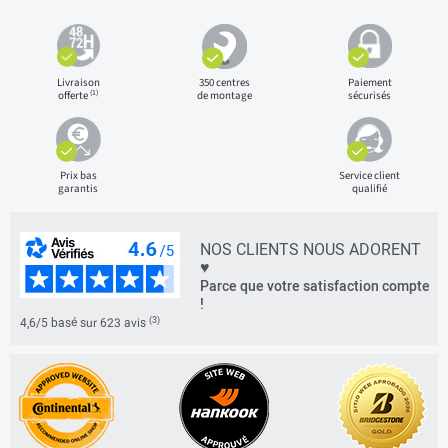
Livraison
350 centres
Paiement
(1)
offerte
de montage
sécurisés
Prix bas
Service client
garantis
qualifié
NOS CLIENTS NOUS ADORENT
♥
Parce que votre satisfaction compte
!
(3)
4,6/5 basé sur 623 avis