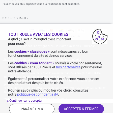
i
Pour en savoir plus, reportez-vous à la
Politique de confidentialité.
.
s
s
e
z
> NOUS CONTACTER
v
o
t
r
TOUT ROULE AVEC LES COOKIES !
Achats & paiements 100% sécurisés
e
A quoi ça sert ? Pourquoi c’est important
e
pour nous?
1001pneus - Copyright 2026 - Tous droits réservés 1001Pneus
m
a
Les
cookies « classiques »
sont nécessaires au bon
i
fonctionnement du site et de nos services.
l
Plan de site
|
Politique de confidentialité
|
>
Gérer mes cookies
Les
cookies « cœur fondant »
soumis à votre consentement,
sont utilisés par 1001Pneus et
nos partenaires
pour mesurer
notre audience.
Livraison gratuite : pour tout achat d'un montant supérieur ou égal à 70€ TTC (en-
dessous de 70€ TTC, les frais de livraison sont de 7,90€ TTC).
Egalement à personnaliser votre expérience, vous adresser
Tarif catalogue manufacturier en vigueur non remisé. Ne reflète pas le tarif
des produits et des publicités ciblés.
généralement constaté sur le site.
Agrégation des notes Avis Vérifiés constatées le 23/02/2026 basé sur 468 avis sur les 12
Pour en savoir plus ou modifier vos choix, consultez
derniers mois et un total de 623 avis depuis le 03/06/2022 pour la Belgique.
notre
politique de confidentialité
.
* Voir conditions des offres commerciales en
cliquant ici
x Continuer sans accepter
PARAMÉTRER
ACCEPTER & FERMER