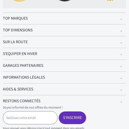
TOP MARQUES
TOP DIMENSIONS
SUR LA ROUTE
S'EQUIPER EN HIVER
GARAGES PARTENAIRES
INFORMATIONS LÉGALES
AIDES & SERVICES
RESTONS CONNECTÉS
Soyez informé de nos offres du moment !
S
a
S'INSCRIRE
i
s
Vous pouvez vous désinscrire à tout moment dans nos emails.