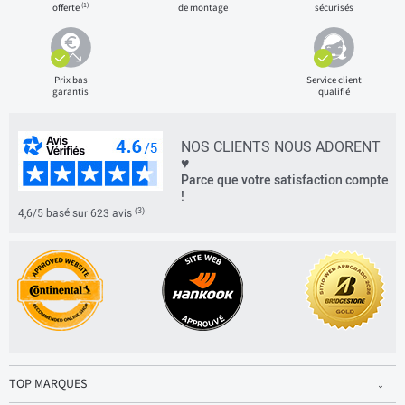
(1)
offerte
de montage
sécurisés
Prix bas
Service client
garantis
qualifié
NOS CLIENTS NOUS ADORENT
♥
Parce que votre satisfaction compte
!
(3)
4,6/5 basé sur 623 avis
TOP MARQUES