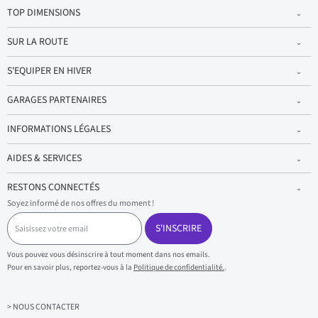
TOP DIMENSIONS
SUR LA ROUTE
S'EQUIPER EN HIVER
GARAGES PARTENAIRES
INFORMATIONS LÉGALES
AIDES & SERVICES
RESTONS CONNECTÉS
Soyez informé de nos offres du moment !
S
a
S'INSCRIRE
i
s
Vous pouvez vous désinscrire à tout moment dans nos emails.
i
Pour en savoir plus, reportez-vous à la
Politique de confidentialité.
.
s
s
e
z
> NOUS CONTACTER