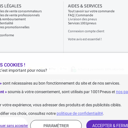
S LÉGALES
AIDES & SERVICES
ales de vente consommateurs
Tout savoir sur votre commande
les de vente professionnels
FAQ | Commande
s & remboursement
Livraison des pneus
dentialité
Services 1001pneus
fres promotionnelles
Connexion compte client
n conforme
Votre avis est essentiel !
S COOKIES !
Achats & paiements 100% sécurisés
 c’est important pour nous?
1001pneus - Copyright 2026 - Tous droits réservés 1001Pneus
 »
sont nécessaires au bon fonctionnement du site et de nos services.
nt »
soumis à votre consentement, sont utilisés par 1001Pneus et
nos pa
votre expérience, vous adresser des produits et des publicités ciblés.
70€ TTC, les frais de livraison sont de 7,90€ TTC).
staté sur le site.
difier vos choix, consultez notre
politique de confidentialité
.
ers mois et un total de 623 avis depuis le 03/06/2022 pour la Belgique.
PARAMÉTRER
ACCEPTER & FERM
nuer sans accepter