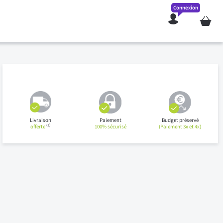
Connexion
Mon pan
Livraison
Paiement
Budget préservé
(1)
offerte
100% sécurisé
(Paiement 3x et 4x)