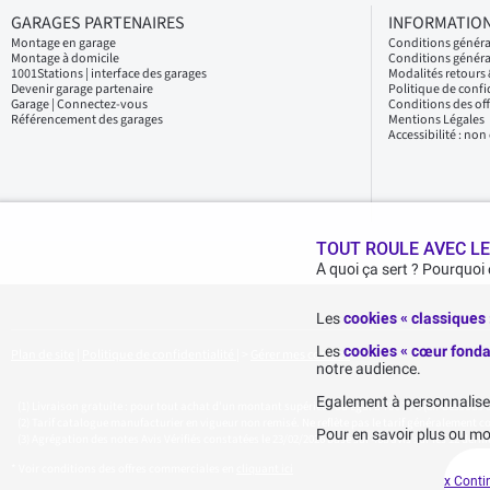
GARAGES PARTENAIRES
INFORMATION
Montage en garage
Conditions génér
Montage à domicile
Conditions généra
1001Stations | interface des garages
Modalités retour
Devenir garage partenaire
Politique de confi
Garage | Connectez-vous
Conditions des of
Référencement des garages
Mentions Légales
Accessibilité : no
TOUT ROULE AVEC LE
A quoi ça sert ? Pourquoi
Les
cookies « classiques
Les
cookies « cœur fonda
Plan de site
|
Politique de confidentialité
|
>
Gérer mes cookies
notre audience.
Egalement à personnaliser 
Livraison gratuite : pour tout achat d'un montant supérieur ou égal à 70€ TTC (en-dessous de 
Tarif catalogue manufacturier en vigueur non remisé. Ne reflète pas le tarif généralement con
Pour en savoir plus ou mo
Agrégation des notes Avis Vérifiés constatées le 23/02/2026 basé sur 468 avis sur les 12 derni
* Voir conditions des offres commerciales en
cliquant ici
x Conti