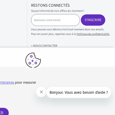
RESTONS CONNECTÉS
Soyez informé de nos offres du moment !
S
S'INSCRIRE
a
i
s
Vous pouvez vous désinscrire à tout moment dans nos emails.
i
Pour en savoir plus, reportez-vous à la
Politique de confidentialité.
.
s
s
> NOUS CONTACTER
e
z
v
o
t
r
e
e
rtenaires
pour mesurer
m
a
i
l
ER