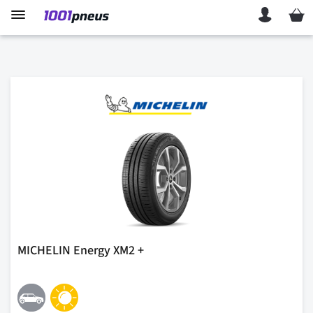
Mon p
MICHELIN Energy XM2 +