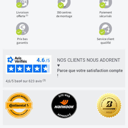
Livraison
350 centres
Paiement
(1)
offerte
de montage
sécurisés
Prix bas
Service client
garantis
qualifié
NOS CLIENTS NOUS ADORENT
♥
Parce que votre satisfaction compte
!
(3)
4,6/5 basé sur 623 avis