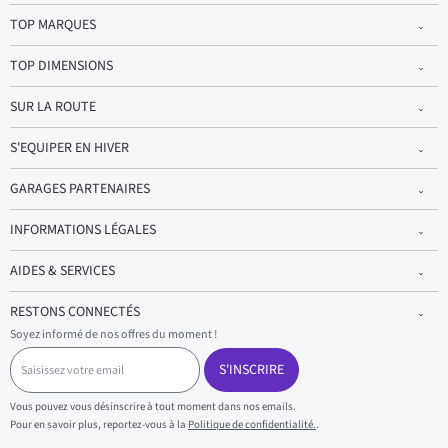
TOP MARQUES
TOP DIMENSIONS
SUR LA ROUTE
S'EQUIPER EN HIVER
GARAGES PARTENAIRES
INFORMATIONS LÉGALES
AIDES & SERVICES
RESTONS CONNECTÉS
Soyez informé de nos offres du moment !
S
a
S'INSCRIRE
i
s
Vous pouvez vous désinscrire à tout moment dans nos emails.
i
Pour en savoir plus, reportez-vous à la
Politique de confidentialité.
.
s