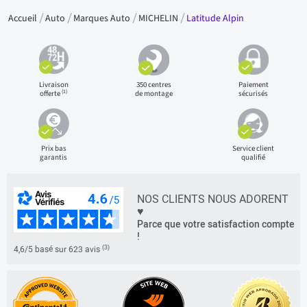
Accueil
Auto
Marques Auto
MICHELIN
Latitude Alpin
Livraison
350 centres
Paiement
(1)
offerte
de montage
sécurisés
Prix bas
Service client
garantis
qualifié
NOS CLIENTS NOUS ADORENT
♥
Parce que votre satisfaction compte
!
(3)
4,6/5 basé sur 623 avis