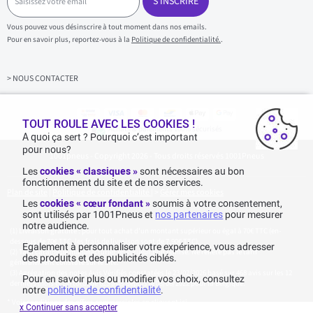
a
S'INSCRIRE
i
s
Vous pouvez vous désinscrire à tout moment dans nos emails.
i
Pour en savoir plus, reportez-vous à la
Politique de confidentialité.
.
s
s
e
z
> NOUS CONTACTER
v
o
t
r
TOUT ROULE AVEC LES COOKIES !
Achats & paiements 100% sécurisés
e
A quoi ça sert ? Pourquoi c’est important
e
pour nous?
1001pneus - Copyright 2026 - Tous droits réservés 1001Pneus
m
a
Les
cookies « classiques »
sont nécessaires au bon
i
fonctionnement du site et de nos services.
l
Plan de site
|
Politique de confidentialité
|
>
Gérer mes cookies
Les
cookies « cœur fondant »
soumis à votre consentement,
sont utilisés par 1001Pneus et
nos partenaires
pour mesurer
notre audience.
Livraison gratuite : pour tout achat d'un montant supérieur ou égal à 70€ TTC (en-
dessous de 70€ TTC, les frais de livraison sont de 7,90€ TTC).
Egalement à personnaliser votre expérience, vous adresser
Tarif catalogue manufacturier en vigueur non remisé. Ne reflète pas le tarif
des produits et des publicités ciblés.
généralement constaté sur le site.
Agrégation des notes Avis Vérifiés constatées le 23/02/2026 basé sur 468 avis sur les 12
Pour en savoir plus ou modifier vos choix, consultez
derniers mois et un total de 623 avis depuis le 03/06/2022 pour la Belgique.
notre
politique de confidentialité
.
* Voir conditions des offres commerciales en
cliquant ici
x Continuer sans accepter