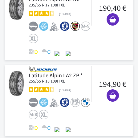
235/65 R 17 108H XL
190,40 €
13
avis
Latitude Alpin LA2 ZP *
255/55 R 18 109H XL
194,90 €
13
avis