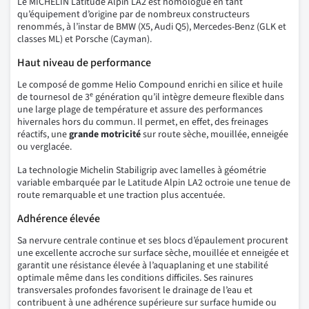
Le MICHELIN Latitude Alpin LA2 est homologué en tant
qu’équipement d’origine par de nombreux constructeurs
renommés, à l’instar de BMW (X5, Audi Q5), Mercedes-Benz (GLK et
classes ML) et Porsche (Cayman).
Haut niveau de performance
Le composé de gomme Helio Compound enrichi en silice et huile
e
de tournesol de 3
génération qu’il intègre demeure flexible dans
une large plage de température et assure des performances
hivernales hors du commun. Il permet, en effet, des freinages
réactifs, une
grande motricité
sur route sèche, mouillée, enneigée
ou verglacée.
La technologie Michelin Stabiligrip avec lamelles à géométrie
variable embarquée par le Latitude Alpin LA2 octroie une tenue de
route remarquable et une traction plus accentuée.
Adhérence élevée
Sa nervure centrale continue et ses blocs d’épaulement procurent
une excellente accroche sur surface sèche, mouillée et enneigée et
garantit une résistance élevée à l’aquaplaning et une stabilité
optimale même dans les conditions difficiles. Ses rainures
transversales profondes favorisent le drainage de l’eau et
contribuent à une adhérence supérieure sur surface humide ou