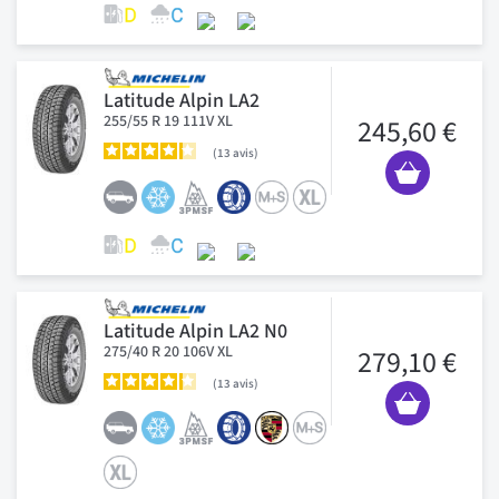
Latitude Alpin LA2
255/55 R 19 111V XL
245,60 €
13
avis
Latitude Alpin LA2 N0
275/40 R 20 106V XL
279,10 €
13
avis