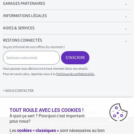
GARAGES PARTENAIRES
INFORMATIONS LÉGALES
AIDES & SERVICES
RESTONS CONNECTÉS
Soyez informé de nos offres du moment !
S
a
S'INSCRIRE
i
s
Vous pouvez vous désinscrire à tout moment dans nos emails.
i
Pour en savoir plus, reportez-vous à la
Politique de confidentialité.
.
s
s
e
z
> NOUS CONTACTER
v
o
t
r
TOUT ROULE AVEC LES COOKIES !
Achats & paiements 100% sécurisés
e
A quoi ça sert ? Pourquoi c’est important
e
pour nous?
1001pneus - Copyright 2026 - Tous droits réservés 1001Pneus
m
a
Les
cookies « classiques »
sont nécessaires au bon