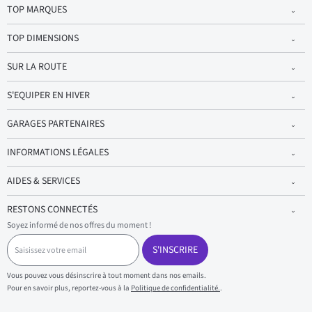
TOP MARQUES
TOP DIMENSIONS
SUR LA ROUTE
S'EQUIPER EN HIVER
GARAGES PARTENAIRES
INFORMATIONS LÉGALES
AIDES & SERVICES
RESTONS CONNECTÉS
Soyez informé de nos offres du moment !
S
a
S'INSCRIRE
i
s
Vous pouvez vous désinscrire à tout moment dans nos emails.
i
Pour en savoir plus, reportez-vous à la
Politique de confidentialité.
.
s
s