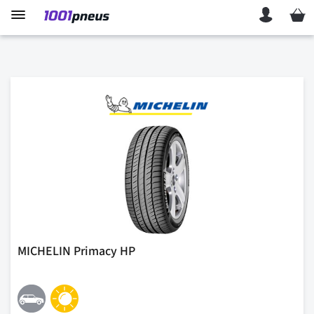
Mon p
MICHELIN Primacy HP