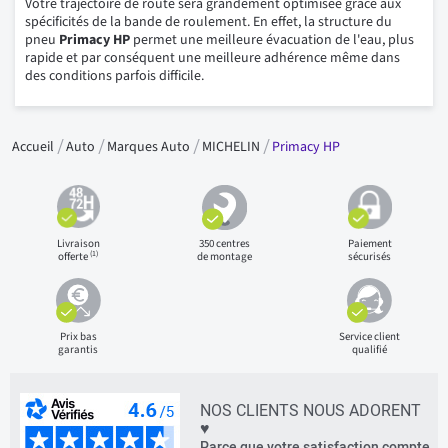
Votre trajectoire de route sera grandement optimisée grâce aux
spécificités de la bande de roulement. En effet, la structure du
pneu
Primacy HP
permet une meilleure évacuation de l'eau, plus
rapide et par conséquent une meilleure adhérence même dans
des conditions parfois difficile.
Accueil
Auto
Marques Auto
MICHELIN
Primacy HP
Livraison
350 centres
Paiement
(1)
offerte
de montage
sécurisés
Prix bas
Service client
garantis
qualifié
NOS CLIENTS NOUS ADORENT
♥
Parce que votre satisfaction compte