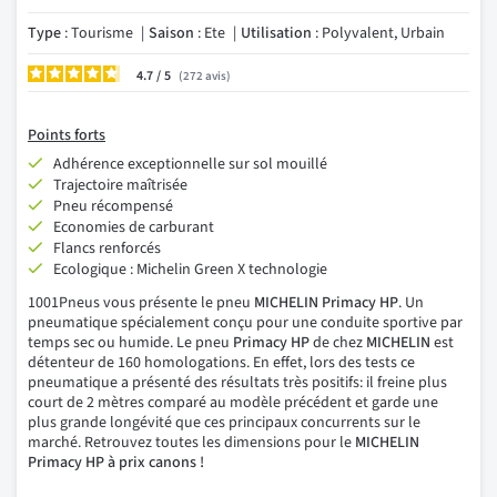
Type
: Tourisme
Saison
: Ete
Utilisation
: Polyvalent, Urbain
4.7
/
272
avis
Points forts
Adhérence exceptionnelle sur sol mouillé
Trajectoire maîtrisée
Pneu récompensé
Economies de carburant
Flancs renforcés
Ecologique : Michelin Green X technologie
1001Pneus vous présente le pneu
MICHELIN Primacy HP
. Un
pneumatique spécialement conçu pour une conduite sportive par
temps sec ou humide. Le pneu
Primacy HP
de chez
MICHELIN
est
détenteur de 160 homologations. En effet, lors des tests ce
pneumatique a présenté des résultats très positifs: il freine plus
court de 2 mètres comparé au modèle précédent et garde une
plus grande longévité que ces principaux concurrents sur le
marché. Retrouvez toutes les dimensions pour le
MICHELIN
Primacy HP à prix canons !