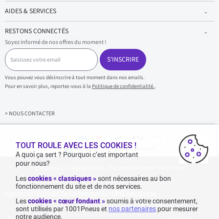
AIDES & SERVICES
RESTONS CONNECTÉS
Soyez informé de nos offres du moment !
S
a
S'INSCRIRE
i
s
Vous pouvez vous désinscrire à tout moment dans nos emails.
i
Pour en savoir plus, reportez-vous à la
Politique de confidentialité.
.
s
s
e
z
> NOUS CONTACTER
v
o
t
r
TOUT ROULE AVEC LES COOKIES !
Achats & paiements 100% sécurisés
e
A quoi ça sert ? Pourquoi c’est important
e
pour nous?
1001pneus - Copyright 2026 - Tous droits réservés 1001Pneus
m
a
Les
cookies « classiques »
sont nécessaires au bon
i
fonctionnement du site et de nos services.
l
Plan de site
|
Politique de confidentialité
|
>
Gérer mes cookies
Les
cookies « cœur fondant »
soumis à votre consentement,
sont utilisés par 1001Pneus et
nos partenaires
pour mesurer
notre audience.