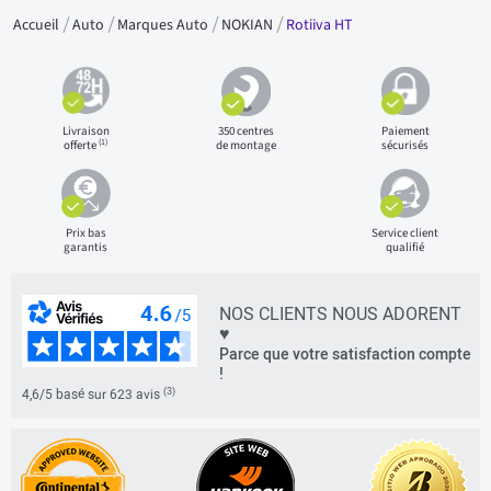
Accueil
Auto
Marques Auto
NOKIAN
Rotiiva HT
Livraison
350 centres
Paiement
(1)
offerte
de montage
sécurisés
Prix bas
Service client
garantis
qualifié
NOS CLIENTS NOUS ADORENT
♥
Parce que votre satisfaction compte
!
(3)
4,6/5 basé sur 623 avis