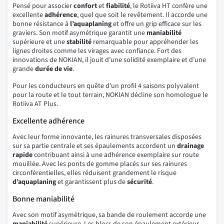
Pensé pour associer
confort
et
fiabilité
, le Rotiiva HT confère une
excellente
adhérence
, quel que soit le revêtement. Il accorde une
bonne résistance à
l’aquaplaning
et offre un grip efficace sur les
graviers. Son motif asymétrique garantit une
maniabilité
supérieure et une
stabilité
remarquable pour appréhender les
lignes droites comme les virages avec confiance. Fort des
innovations de NOKIAN, il jouit d’une solidité exemplaire et d’une
grande
durée de vie
.
Pour les conducteurs en quête d’un profil 4 saisons polyvalent
pour la route et le tout terrain, NOKIAN décline son homologue le
Rotiiva AT Plus.
Excellente adhérence
Avec leur forme innovante, les rainures transversales disposées
sur sa partie centrale et ses épaulements accordent un
drainage
rapide
contribuant ainsi à une adhérence exemplaire sur route
mouillée. Avec les ponts de gomme placés sur ses rainures
circonférentielles, elles réduisent grandement le risque
d’aquaplaning
et garantissent plus de
sécurité
.
Bonne maniabilité
Avec son motif asymétrique, sa bande de roulement accorde une