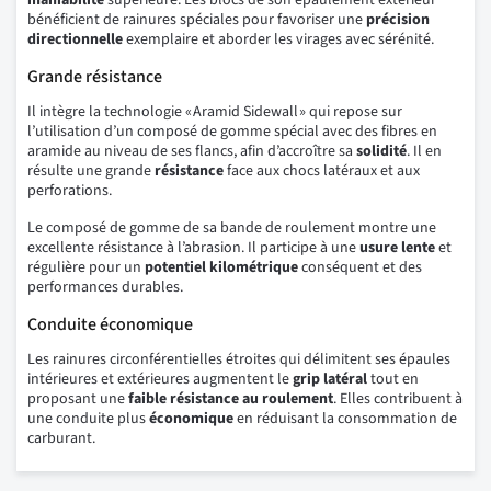
maniabilité
supérieure. Les blocs de son épaulement extérieur
bénéficient de rainures spéciales pour favoriser une
précision
directionnelle
exemplaire et aborder les virages avec sérénité.
Grande résistance
Il intègre la technologie « Aramid Sidewall » qui repose sur
l’utilisation d’un composé de gomme spécial avec des fibres en
aramide au niveau de ses flancs, afin d’accroître sa
solidité
. Il en
résulte une grande
résistance
face aux chocs latéraux et aux
perforations.
Le composé de gomme de sa bande de roulement montre une
excellente résistance à l’abrasion. Il participe à une
usure lente
et
régulière pour un
potentiel kilométrique
conséquent et des
performances durables.
Conduite économique
Les rainures circonférentielles étroites qui délimitent ses épaules
intérieures et extérieures augmentent le
grip latéral
tout en
proposant une
faible résistance au roulement
. Elles contribuent à
une conduite plus
économique
en réduisant la consommation de
carburant.