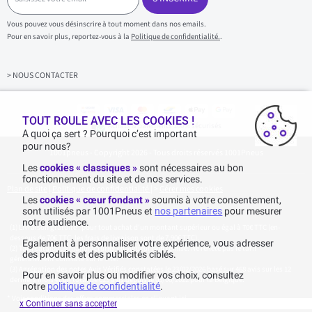
i
s
Vous pouvez vous désinscrire à tout moment dans nos emails.
i
Pour en savoir plus, reportez-vous à la
Politique de confidentialité.
.
s
s
e
z
> NOUS CONTACTER
v
o
t
r
TOUT ROULE AVEC LES COOKIES !
Achats & paiements 100% sécurisés
e
A quoi ça sert ? Pourquoi c’est important
e
pour nous?
1001pneus - Copyright 2026 - Tous droits réservés 1001Pneus
m
a
Les
cookies « classiques »
sont nécessaires au bon
i
fonctionnement du site et de nos services.
l
Plan de site
|
Politique de confidentialité
|
>
Gérer mes cookies
Les
cookies « cœur fondant »
soumis à votre consentement,
sont utilisés par 1001Pneus et
nos partenaires
pour mesurer
notre audience.
Livraison gratuite : pour tout achat d'un montant supérieur ou égal à 70€ TTC (en-
dessous de 70€ TTC, les frais de livraison sont de 7,90€ TTC).
Egalement à personnaliser votre expérience, vous adresser
Tarif catalogue manufacturier en vigueur non remisé. Ne reflète pas le tarif
des produits et des publicités ciblés.
généralement constaté sur le site.
Agrégation des notes Avis Vérifiés constatées le 23/02/2026 basé sur 468 avis sur les 12
Pour en savoir plus ou modifier vos choix, consultez
derniers mois et un total de 623 avis depuis le 03/06/2022 pour la Belgique.
notre
politique de confidentialité
.
* Voir conditions des offres commerciales en
cliquant ici
x Continuer sans accepter