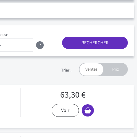
tesse
RECHERCHER
?
Trier :
63,30 €
Voir