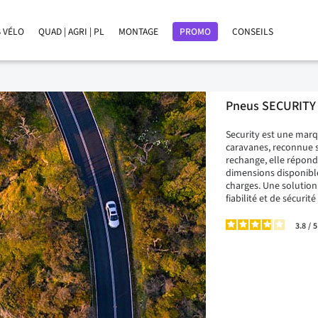
 VÉLO
QUAD | AGRI | PL
MONTAGE
PROMO
CONSEILS
Pneus SECURITY
Security est une mar
caravanes, reconnue 
rechange, elle répond
dimensions disponible
charges. Une solution 
fiabilité et de sécurité
3.8
/