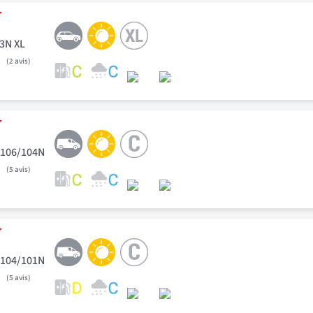
93N XL
2
avis
 106/104N
5
avis
 104/101N
5
avis