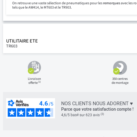
On retrouve une vaste sélection de pneumatiques pour les
remorques
avec les r
tels que le AW414, le MT603 et le TR903.
UTILITAIRE ETE
TR603
Livraison
350 centres
(1)
offerte
de montage
NOS CLIENTS NOUS ADORENT ♥
Parce que votre satisfaction compte !
(3)
4,6/5 basé sur 623 avis