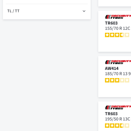
TL / TT
TR603
155/70 R 12C
AW414
185/70 R 13 
TR603
195/50 R 13C