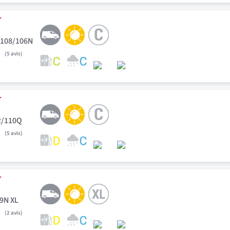
 108/106N
5
avis
2/110Q
5
avis
79N XL
2
avis