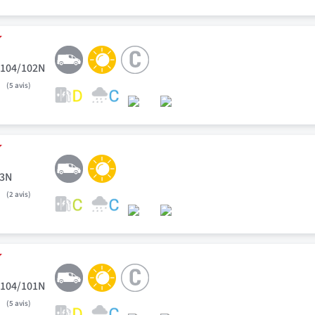
 104/102N
5
avis
93N
2
avis
 104/101N
5
avis