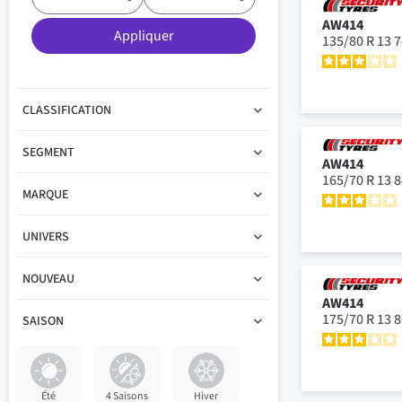
AW414
Appliquer
135/80 R 13 
CLASSIFICATION
SEGMENT
AW414
165/70 R 13 
MARQUE
UNIVERS
NOUVEAU
AW414
175/70 R 13 
SAISON
Été
4 Saisons
Hiver