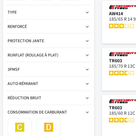
TYPE
AW414
185/65 R 14 
RENFORCÉ
PROTECTION JANTE
RUNFLAT (ROULAGE À PLAT)
TR603
185/70 R 13C
3PMSF
AUTO-RÉPARANT
RÉDUCTION BRUIT
TR603
CONSOMMATION DE CARBURANT
185/60 R 12C