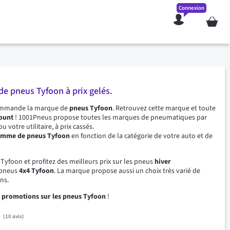
Connexion
Mon pan
e pneus Tyfoon à prix gelés.
ommande la marque de
pneus Tyfoon
. Retrouvez cette marque et toute
count
! 1001Pneus propose toutes les marques de pneumatiques par
u votre utilitaire, à prix cassés.
gamme de pneus Tyfoon
en fonction de la catégorie de votre auto et de
Tyfoon et profitez des meilleurs prix sur les pneus
hiver
 pneus
4x4 Tyfoon
. La marque propose aussi un choix très varié de
ns.
s
promotions sur les pneus Tyfoon
!
10
avis