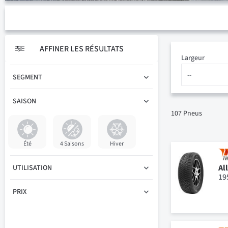
AFFINER LES RÉSULTATS
Largeur
SEGMENT
SAISON
107
Pneus
Été
4 Saisons
Hiver
Al
UTILISATION
19
PRIX