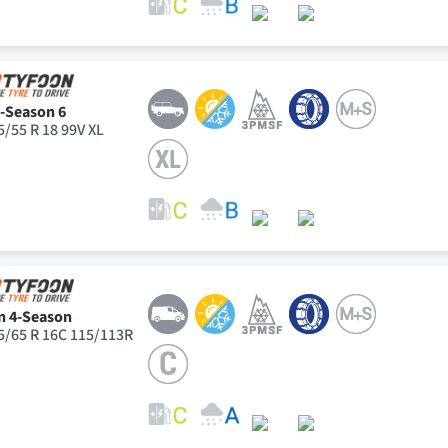
l-Season 6
5/55 R 18 99V XL
n 4-Season
5/65 R 16C 115/113R