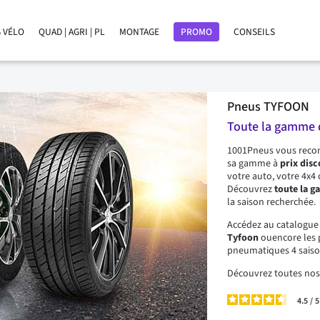
 VÉLO
QUAD | AGRI | PL
MONTAGE
PROMO
CONSEILS
Pneus TYFOON
Toute la gamme d
1001Pneus vous rec
sa gamme à
prix dis
votre auto, votre 4x4 o
Découvrez
toute la 
la saison recherchée.
Accédez au catalogue 
Tyfoon
ouencore les
pneumatiques 4 saiso
Découvrez toutes no
4.5
/