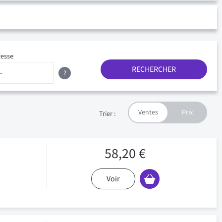
tesse
RECHERCHER
?
Trier :
58,20 €
Voir