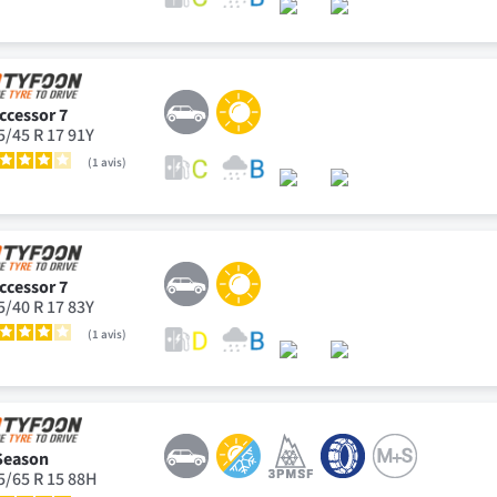
ccessor 7
5/45 R 17 91Y
1
avis
ccessor 7
5/40 R 17 83Y
1
avis
Season
5/65 R 15 88H