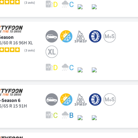
3
avis
Season
5/60 R 16 96H XL
3
avis
l-Season 6
5/65 R 15 91H