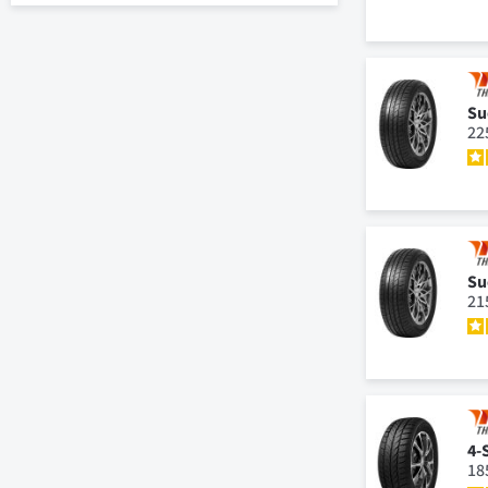
Su
22
Su
21
4-
18