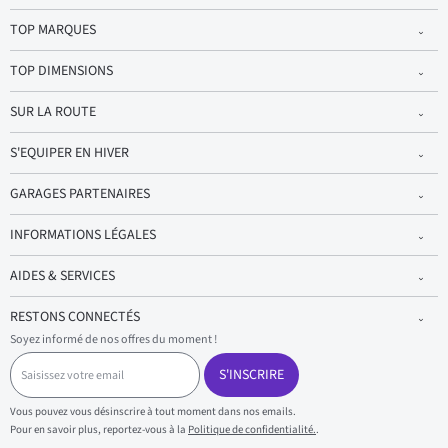
TOP MARQUES
TOP DIMENSIONS
SUR LA ROUTE
S'EQUIPER EN HIVER
GARAGES PARTENAIRES
INFORMATIONS LÉGALES
AIDES & SERVICES
RESTONS CONNECTÉS
Soyez informé de nos offres du moment !
S
a
S'INSCRIRE
i
s
Vous pouvez vous désinscrire à tout moment dans nos emails.
i
Pour en savoir plus, reportez-vous à la
Politique de confidentialité.
.
s