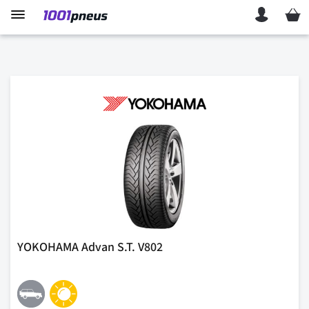
Mon p
YOKOHAMA Advan S.T. V802