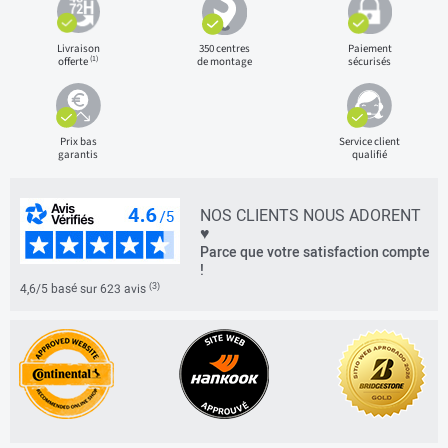
Livraison
350 centres
Paiement
(1)
offerte
de montage
sécurisés
Prix bas
Service client
garantis
qualifié
NOS CLIENTS NOUS ADORENT
♥
Parce que votre satisfaction compte
!
(3)
4,6/5 basé sur 623 avis