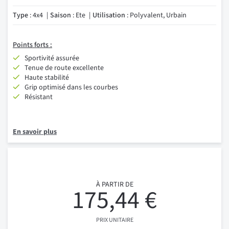
Type
: 4x4
Saison
: Ete
Utilisation
: Polyvalent, Urbain
Points forts :
Sportivité assurée
Tenue de route excellente
Haute stabilité
Grip optimisé dans les courbes
Résistant
En savoir plus
À PARTIR DE
175,44 €
PRIX UNITAIRE