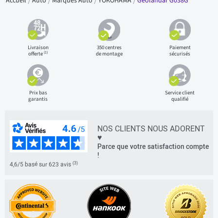
Accueil
Auto
Marques Auto
YOKOHAMA
Geolandar G038G
Livraison
350 centres
Paiement
(1)
offerte
de montage
sécurisés
Prix bas
Service client
garantis
qualifié
NOS CLIENTS NOUS ADORENT
♥
Parce que votre satisfaction compte
!
(3)
4,6/5 basé sur 623 avis