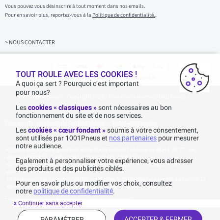
s
Vous pouvez vous désinscrire à tout moment dans nos emails.
i
Pour en savoir plus, reportez-vous à la
Politique de confidentialité.
.
s
s
e
z
> NOUS CONTACTER
v
o
t
r
TOUT ROULE AVEC LES COOKIES !
Achats & paiements 100% sécurisés
e
A quoi ça sert ? Pourquoi c’est important
e
pour nous?
1001pneus - Copyright 2026 - Tous droits réservés 1001Pneus
m
a
Les
cookies « classiques »
sont nécessaires au bon
i
fonctionnement du site et de nos services.
l
Plan de site
|
Politique de confidentialité
|
>
Gérer mes cookies
Les
cookies « cœur fondant »
soumis à votre consentement,
sont utilisés par 1001Pneus et
nos partenaires
pour mesurer
notre audience.
Livraison gratuite : pour tout achat d'un montant supérieur ou égal à 70€ TTC (en-
dessous de 70€ TTC, les frais de livraison sont de 7,90€ TTC).
Egalement à personnaliser votre expérience, vous adresser
Tarif catalogue manufacturier en vigueur non remisé. Ne reflète pas le tarif
des produits et des publicités ciblés.
généralement constaté sur le site.
Agrégation des notes Avis Vérifiés constatées le 23/02/2026 basé sur 468 avis sur les 12
Pour en savoir plus ou modifier vos choix, consultez
derniers mois et un total de 623 avis depuis le 03/06/2022 pour la Belgique.
notre
politique de confidentialité
.
* Voir conditions des offres commerciales en
cliquant ici
x Continuer sans accepter
PARAMÉTRER
ACCEPTER & FERMER