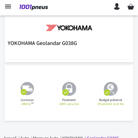
Mon p
YOKOHAMA Geolandar G038G
Livraison
Paiement
Budget préservé
(1)
offerte
100% sécurisé
(Paiement 3x et 4x)