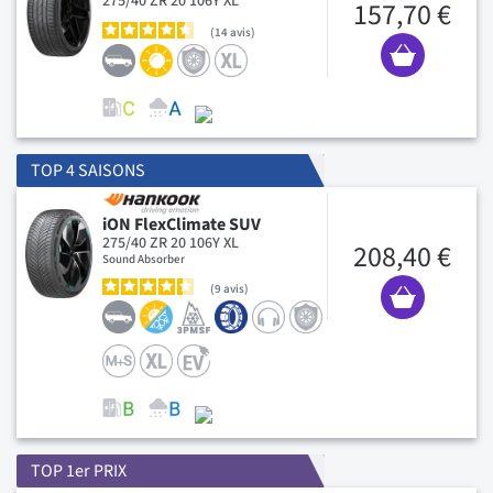
275/40 ZR 20 106Y XL
157,70 €
14
avis
TOP 4 SAISONS
iON FlexClimate SUV
275/40 ZR 20 106Y XL
208,40 €
Sound Absorber
9
avis
TOP 1er PRIX