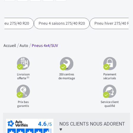
Pneu 275/40 R20
Pneu 4 saisons 275/40 R20
Pneu hiver 275/40 R2
Accueil
Auto
Pneus 4x4/SUV
Livraison
350 centres
Paiement
(1)
offerte
de montage
sécurisés
Prix bas
Service client
garantis
qualifié
NOS CLIENTS NOUS ADORENT
♥