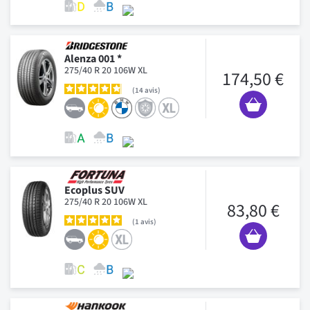
Alenza 001 *
275/40 R 20 106W XL
174,50 €
14
avis
Ecoplus SUV
275/40 R 20 106W XL
83,80 €
1
avis