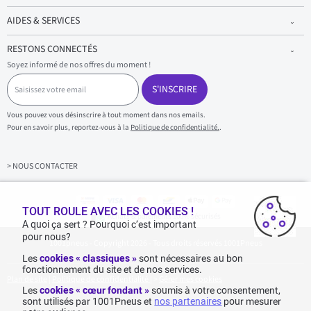
AIDES & SERVICES
RESTONS CONNECTÉS
Soyez informé de nos offres du moment !
S
a
S'INSCRIRE
i
s
Vous pouvez vous désinscrire à tout moment dans nos emails.
i
Pour en savoir plus, reportez-vous à la
Politique de confidentialité.
.
s
s
e
z
> NOUS CONTACTER
v
o
t
r
TOUT ROULE AVEC LES COOKIES !
Achats & paiements 100% sécurisés
e
A quoi ça sert ? Pourquoi c’est important
e
pour nous?
1001pneus - Copyright 2026 - Tous droits réservés 1001Pneus
m
a
Les
cookies « classiques »
sont nécessaires au bon
i
fonctionnement du site et de nos services.
l
Plan de site
|
Politique de confidentialité
|
>
Gérer mes cookies
Les
cookies « cœur fondant »
soumis à votre consentement,
sont utilisés par 1001Pneus et
nos partenaires
pour mesurer