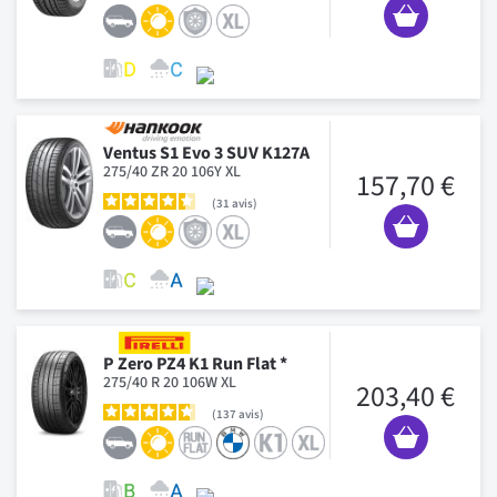
Ventus S1 Evo 3 SUV K127A
275/40 ZR 20 106Y XL
157,70 €
31
avis
P Zero PZ4 K1 Run Flat *
275/40 R 20 106W XL
203,40 €
137
avis