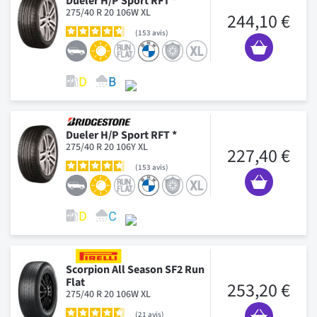
Dueler H/P Sport RFT *
275/40 R 20 106W XL
244,10 €
153
avis
Dueler H/P Sport RFT *
275/40 R 20 106Y XL
227,40 €
153
avis
Scorpion All Season SF2 Run
Flat
253,20 €
275/40 R 20 106W XL
21
avis