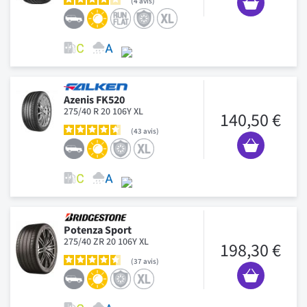
4
avis
Azenis FK520
275/40 R 20 106Y XL
140,50 €
43
avis
Potenza Sport
275/40 ZR 20 106Y XL
198,30 €
37
avis