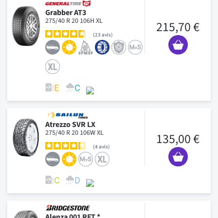
Grabber AT3
275/40 R 20 106H XL
215,70 €
23
avis
Atrezzo SVR LX
275/40 R 20 106W XL
135,00 €
4
avis
Alenza 001 RFT *