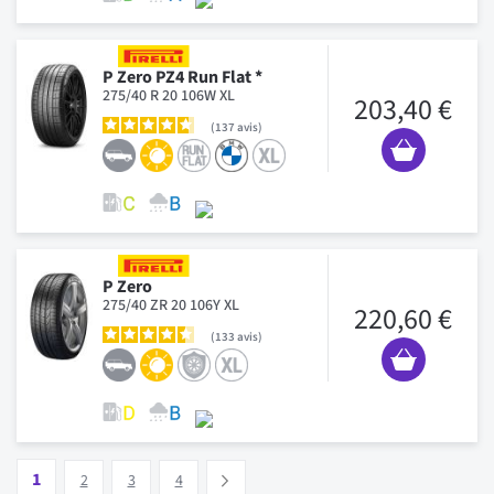
P Zero PZ4 Run Flat *
275/40 R 20 106W XL
203,40 €
137
avis
P Zero
275/40 ZR 20 106Y XL
220,60 €
133
avis
Page
Vous lisez actuellement la page
Page
Page
Page
1
Suivant
2
3
4