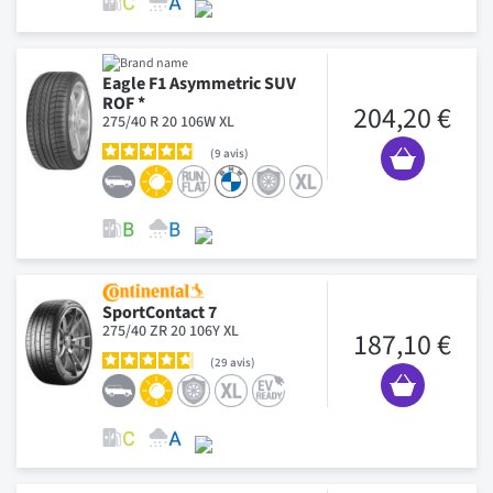
Eagle F1 Asymmetric SUV
ROF *
204,20 €
275/40 R 20 106W XL
9
avis
SportContact 7
275/40 ZR 20 106Y XL
187,10 €
29
avis