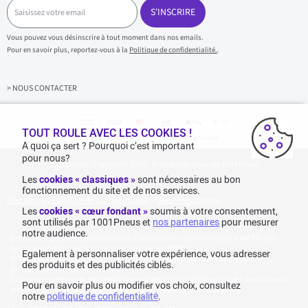
S
a
S'INSCRIRE
i
s
Vous pouvez vous désinscrire à tout moment dans nos emails.
i
Pour en savoir plus, reportez-vous à la
Politique de confidentialité.
.
s
s
e
z
> NOUS CONTACTER
v
o
t
r
TOUT ROULE AVEC LES COOKIES !
Achats & paiements 100% sécurisés
e
A quoi ça sert ? Pourquoi c’est important
e
pour nous?
1001pneus - Copyright 2026 - Tous droits réservés 1001Pneus
m
a
Les
cookies « classiques »
sont nécessaires au bon
i
fonctionnement du site et de nos services.
l
Plan de site
|
Politique de confidentialité
|
>
Gérer mes cookies
Les
cookies « cœur fondant »
soumis à votre consentement,
sont utilisés par 1001Pneus et
nos partenaires
pour mesurer
notre audience.
Livraison gratuite : pour tout achat d'un montant supérieur ou égal à 70€ TTC (en-
dessous de 70€ TTC, les frais de livraison sont de 7,90€ TTC).
Egalement à personnaliser votre expérience, vous adresser
Tarif catalogue manufacturier en vigueur non remisé. Ne reflète pas le tarif
des produits et des publicités ciblés.
généralement constaté sur le site.
Agrégation des notes Avis Vérifiés constatées le 23/02/2026 basé sur 468 avis sur les 12
Pour en savoir plus ou modifier vos choix, consultez
derniers mois et un total de 623 avis depuis le 03/06/2022 pour la Belgique.
notre
politique de confidentialité
.