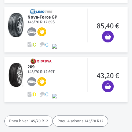
Nova-Force GP
145/70 R 12 69S
85,40 €
209
145/70 R 12 69T
43,20 €
Pneu hiver 145/70 R12
Pneu 4 saisons 145/70 R12