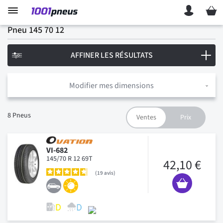
Mon p
Pneu 145 70 12
AFFINER LES RÉSULTATS
Modifier mes dimensions
8
Pneus
VI-682
145/70 R 12 69T
42,10 €
19
avis