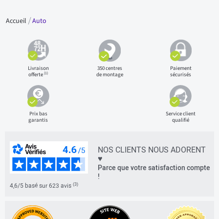
Accueil
Auto
Livraison
350 centres
Paiement
(1)
offerte
de montage
sécurisés
Prix bas
Service client
garantis
qualifié
NOS CLIENTS NOUS ADORENT
♥
Parce que votre satisfaction compte
!
(3)
4,6/5 basé sur 623 avis