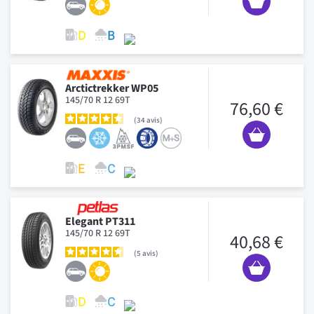
Arctictrekker WP05
145/70 R 12 69T
76,60 €
34
avis
Elegant PT311
145/70 R 12 69T
40,68 €
5
avis