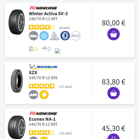
Winter Activa SV-3
145/70 R 12 69T
80,00 €
8
avis
XZX
145/70 R 12 69S
83,80 €
17
avis
Econex NA-1
145/70 R 12 69T
45,30 €
12
avis