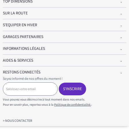
TOP DIMENSIONS
SUR LA ROUTE
S'EQUIPER EN HIVER
GARAGES PARTENAIRES
INFORMATIONS LÉGALES
AIDES & SERVICES
RESTONS CONNECTÉS
Soyez informé de nos offres du moment !
S
a
S'INSCRIRE
i
s
Vous pouvez vous désinscrire à tout moment dans nos emails.
i
Pour en savoir plus, reportez-vous à la
Politique de confidentialité.
.
s
s
e
z
> NOUS CONTACTER
v