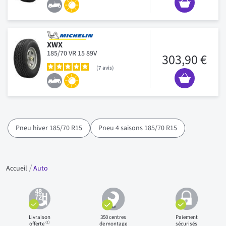
XWX
185/70 VR 15 89V
303,90 €
7
avis
Pneu hiver 185/70 R15
Pneu 4 saisons 185/70 R15
Accueil
Auto
Livraison
350 centres
Paiement
(1)
offerte
de montage
sécurisés