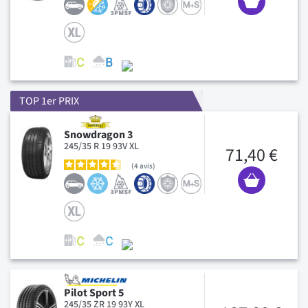
TOP 1er PRIX
Snowdragon 3
245/35 R 19 93V XL
71,40 €
4
avis
Pilot Sport 5
245/35 ZR 19 93Y XL