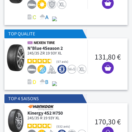
TOP QUALITE
N'Blue 4Season 2
245/35 ZR 19 93Y XL
131,80 €
57
avis
TOP 4 SAISONS
Kinergy 4S2 H750
245/35 R 19 93Y XL
170,30 €
532
avis