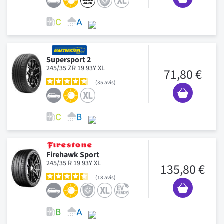
Supersport 2
245/35 ZR 19 93Y XL
71,80 €
35
avis
Firehawk Sport
245/35 R 19 93Y XL
135,80 €
18
avis