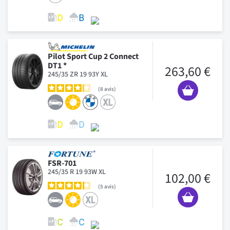
Pilot Sport Cup 2 Connect
DT1 *
263,60 €
245/35 ZR 19 93Y XL
8
avis
FSR-701
245/35 R 19 93W XL
102,00 €
5
avis