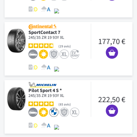
SportContact 7
245/35 ZR 19 93Y XL
177,70 €
29
avis
Pilot Sport 4 S *
245/35 ZR 19 93Y XL
222,50 €
85
avis