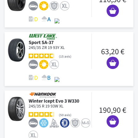
Sport SA-37
245/35 ZR 19 93Y XL
63,20 €
15
avis
Winter Icept Evo 3 W330
245/35 R 19 93W XL
190,90 €
50
avis