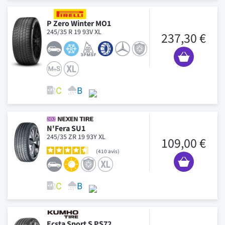
P Zero Winter MO1
245/35 R 19 93V XL
237,30 €
N'Fera SU1
245/35 ZR 19 93Y XL
109,00 €
410
avis
Ecsta Sport S PS72