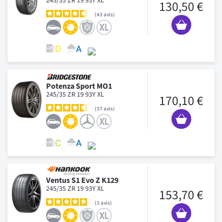
245/35 ZR 19 93Y XL
130,50 €
43
avis
Potenza Sport MO1
245/35 ZR 19 93Y XL
170,10 €
37
avis
Ventus S1 Evo Z K129
245/35 ZR 19 93Y XL
153,70 €
3
avis