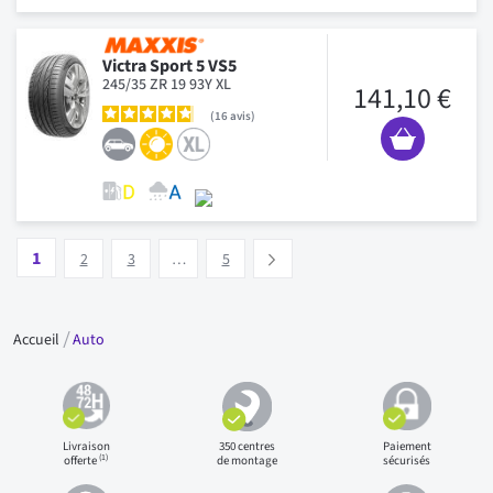
Victra Sport 5 VS5
245/35 ZR 19 93Y XL
141,10 €
16
avis
Page
Vous lisez actuellement la page
Page
Page
Page
1
Suivant
2
3
…
5
Accueil
Auto
Livraison
350 centres
Paiement
(1)
offerte
de montage
sécurisés