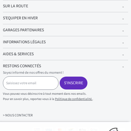
SUR LA ROUTE
S'EQUIPER EN HIVER
GARAGES PARTENAIRES
INFORMATIONS LÉGALES
AIDES & SERVICES
RESTONS CONNECTÉS
Soyez informé de nos offres du moment !
S
a
S'INSCRIRE
i
s
Vous pouvez vous désinscrire à tout moment dans nos emails.
i
Pour en savoir plus, reportez-vous à la
Politique de confidentialité.
.
s
s
e
z
> NOUS CONTACTER
v
o
t