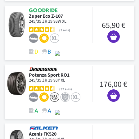
Zuper Eco Z-107
245/35 ZR 19 93W XL
65,90 €
3
avis
Potenza Sport RO1
245/35 ZR 19 93Y XL
176,00 €
37
avis
Azenis FK520