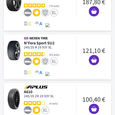
187,80 €
70
avis
N'Fera Sport SU2
245/35 R 19 93Y XL
121,10 €
63
avis
A610
245/35 ZR 19 93Y XL
100,40 €
4
avis