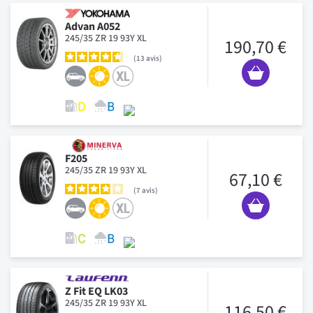
Advan A052
245/35 ZR 19 93Y XL
190,70 €
13
avis
F205
245/35 ZR 19 93Y XL
67,10 €
7
avis
Z Fit EQ LK03
245/35 ZR 19 93Y XL
116,50 €