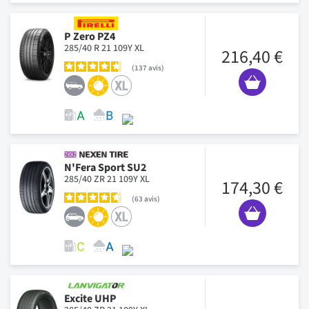
P Zero PZ4
285/40 R 21 109Y XL
216,40 €
137
avis
N'Fera Sport SU2
285/40 ZR 21 109Y XL
174,30 €
63
avis
Excite UHP