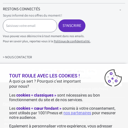
RESTONS CONNECTÉS
Soyez informé de nos offres du moment !
S
a
S'INSCRIRE
i
s
Vous pouvez vous désinscrire à tout moment dans nos emails.
i
Pour en savoir plus, reportez-vous à la
Politique de confidentialité.
.
s
s
e
z
> NOUS CONTACTER
v
o
t
r
TOUT ROULE AVEC LES COOKIES !
Achats & paiements 100% sécurisés
e
A quoi ça sert ? Pourquoi c’est important
e
pour nous?
1001pneus - Copyright 2026 - Tous droits réservés 1001Pneus
m
a
Les
cookies « classiques »
sont nécessaires au bon
i
fonctionnement du site et de nos services.
l
Plan de site
|
Politique de confidentialité
|
>
Gérer mes cookies
Les
cookies « cœur fondant »
soumis à votre consentement,
sont utilisés par 1001Pneus et
nos partenaires
pour mesurer
notre audience.
Livraison gratuite : pour tout achat d'un montant supérieur ou égal à 70€ TTC (en-
dessous de 70€ TTC, les frais de livraison sont de 7,90€ TTC).
Egalement à personnaliser votre expérience, vous adresser