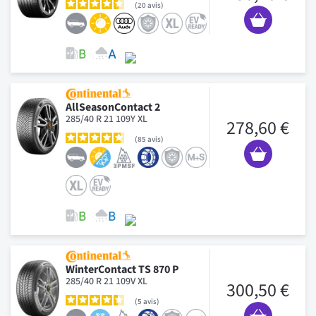
20
avis
AllSeasonContact 2
285/40 R 21 109Y XL
278,60 €
85
avis
WinterContact TS 870 P
285/40 R 21 109V XL
300,50 €
5
avis