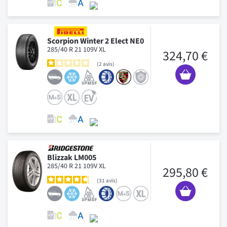
Scorpion Winter 2 Elect NE0
285/40 R 21 109V XL
324,70 €
2
avis
Blizzak LM005
285/40 R 21 109V XL
295,80 €
31
avis