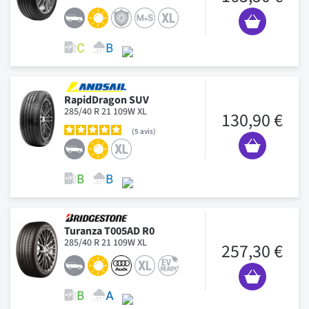
RapidDragon SUV
285/40 R 21 109W XL
130,90 €
5
avis
Turanza T005AD R0
285/40 R 21 109W XL
257,30 €