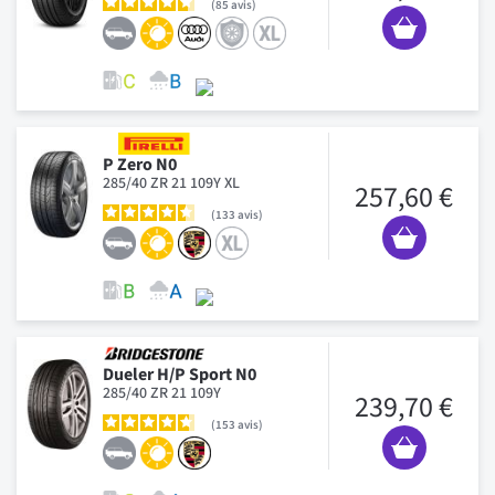
85
avis
P Zero N0
285/40 ZR 21 109Y XL
257,60 €
133
avis
Dueler H/P Sport N0
285/40 ZR 21 109Y
239,70 €
153
avis