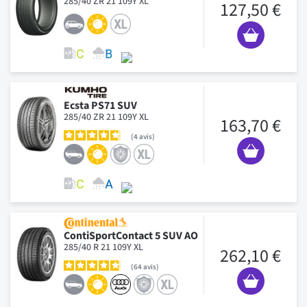
285/40 ZR 21 109Y XL
127,50 €
Ecsta PS71 SUV
285/40 ZR 21 109Y XL
163,70 €
4
avis
ContiSportContact 5 SUV AO
285/40 R 21 109Y XL
262,10 €
64
avis