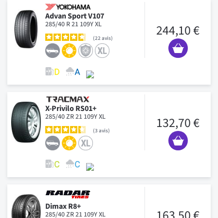
Advan Sport V107
285/40 R 21 109Y XL
244,10 €
22
avis
X-Privilo RS01+
285/40 ZR 21 109Y XL
132,70 €
3
avis
Dimax R8+
163,50 €
285/40 ZR 21 109Y XL