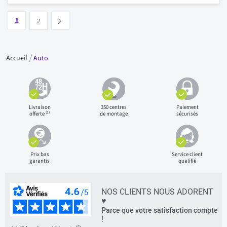
Page
Vous lisez actuellement la page
Page
1
Suivant
2
Accueil
Auto
Livraison
350 centres
Paiement
(1)
offerte
de montage
sécurisés
Prix bas
Service client
garantis
qualifié
NOS CLIENTS NOUS ADORENT
♥
Parce que votre satisfaction compte
!