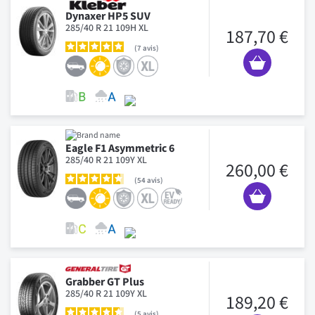
Dynaxer HP5 SUV
285/40 R 21 109H XL
187,70 €
7
avis
Eagle F1 Asymmetric 6
285/40 R 21 109Y XL
260,00 €
54
avis
Grabber GT Plus
285/40 R 21 109Y XL
189,20 €
5
avis