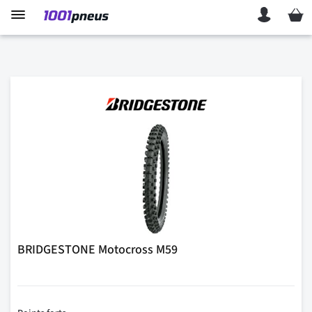
Mon p
BRIDGESTONE Motocross M59