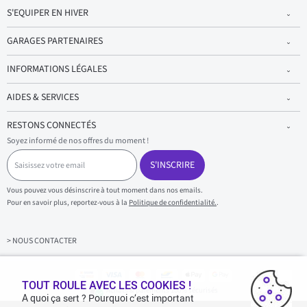
S'EQUIPER EN HIVER
GARAGES PARTENAIRES
INFORMATIONS LÉGALES
AIDES & SERVICES
RESTONS CONNECTÉS
Soyez informé de nos offres du moment !
S
a
S'INSCRIRE
i
s
Vous pouvez vous désinscrire à tout moment dans nos emails.
i
Pour en savoir plus, reportez-vous à la
Politique de confidentialité.
.
s
s
e
z
> NOUS CONTACTER
v
o
t
r
TOUT ROULE AVEC LES COOKIES !
Achats & paiements 100% sécurisés
e
A quoi ça sert ? Pourquoi c’est important