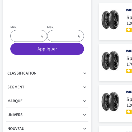
Sp
12
Min.
Max.
Appliquer
Sp
17
CLASSIFICATION
SEGMENT
Sp
MARQUE
12
UNIVERS
NOUVEAU