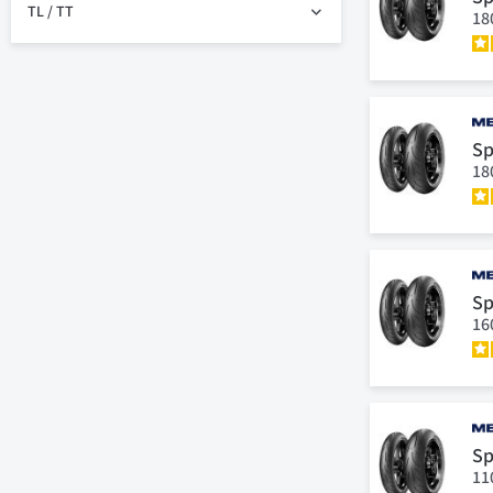
TL / TT
18
Sp
18
Sp
16
Sp
11