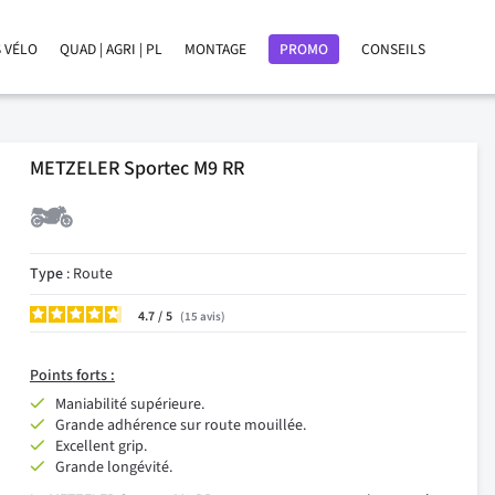
 VÉLO
QUAD | AGRI | PL
MONTAGE
PROMO
CONSEILS
METZELER Sportec M9 RR
Type
: Route
4.7
/
15
avis
Points
forts :
Maniabilité supérieure.
Grande adhérence sur route mouillée.
Excellent grip.
Grande longévité.