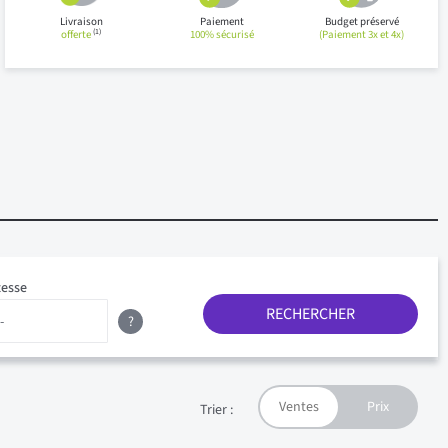
Livraison
Paiement
Budget préservé
(1)
offerte
100% sécurisé
(Paiement 3x et 4x)
tesse
RECHERCHER
?
Trier :