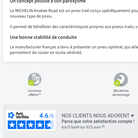
Un concept poussé à son paroxysme
Le MICHELIN Anakee Road est un pneu trail conçu spécifiquement pour 
nouveau type de pneu.
Il permet de bénéficier des caractéristiques propres aux pneus trails, v
Une bonne stabilité de conduite
Le manufacturier français a tenu à présenter un pneu optimal, qui all
permettent de rouler en toute sérénité.
Livraison
350 centres
(1)
offerte
de montage
NOS CLIENTS NOUS ADORENT ♥
Parce que votre satisfaction compte !
(3)
4,6/5 basé sur 623 avis