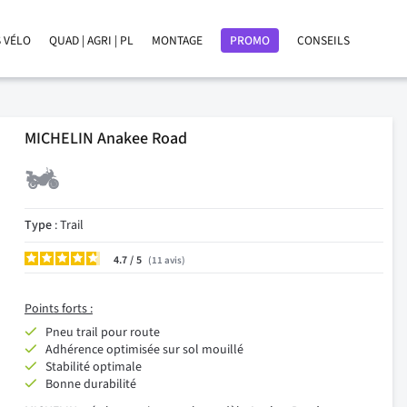
 VÉLO
QUAD | AGRI | PL
MONTAGE
PROMO
CONSEILS
MICHELIN Anakee Road
Type
: Trail
4.7
/
11
avis
Points forts :
Pneu trail pour route
Adhérence optimisée sur sol mouillé
Stabilité optimale
Bonne durabilité