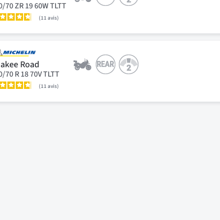
0/70 ZR 19 60W TLTT
11
avis
akee Road
0/70 R 18 70V TLTT
11
avis