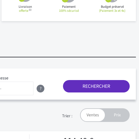
Livraison
Paiement
Budget préservé
(1)
offerte
100% sécurisé
(Paiement 3x et 4x)
tesse
RECHERCHER
?
Trier :