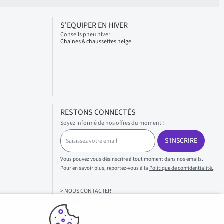
S'EQUIPER EN HIVER
Conseils pneu hiver
Chaines & chaussettes neige
RESTONS CONNECTÉS
Soyez informé de nos offres du moment !
S
S'INSCRIRE
a
i
s
Vous pouvez vous désinscrire à tout moment dans nos emails.
i
Pour en savoir plus, reportez-vous à la
Politique de confidentialité.
.
s
s
> NOUS CONTACTER
e
z
v
o