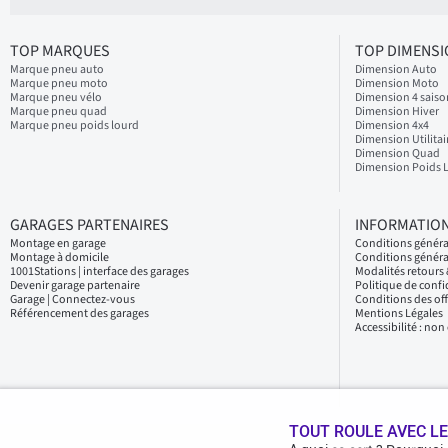
TOP MARQUES
TOP DIMENS
Marque pneu auto
Dimension Auto
Marque pneu moto
Dimension Moto
Marque pneu vélo
Dimension 4 saiso
Marque pneu quad
Dimension Hiver
Marque pneu poids lourd
Dimension 4x4
Dimension Utilitai
Dimension Quad
Dimension Poids 
GARAGES PARTENAIRES
INFORMATION
Montage en garage
Conditions génér
Montage à domicile
Conditions généra
1001Stations | interface des garages
Modalités retour
Devenir garage partenaire
Politique de confi
Garage | Connectez-vous
Conditions des of
Référencement des garages
Mentions Légales
Accessibilité : no
TOUT ROULE AVEC LE