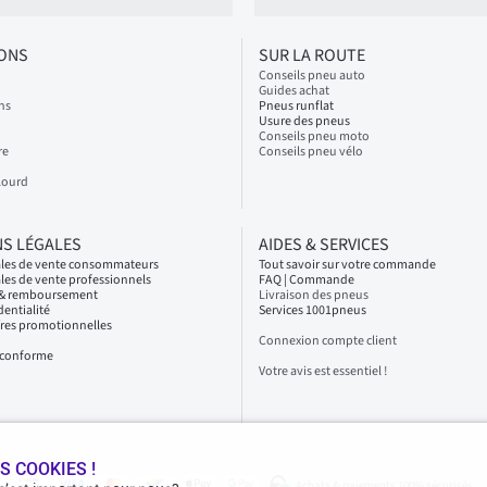
IONS
SUR LA ROUTE
Conseils pneu auto
Guides achat
ns
Pneus runflat
Usure des pneus
Conseils pneu moto
re
Conseils pneu vélo
Lourd
S LÉGALES
AIDES & SERVICES
ales de vente consommateurs
Tout savoir sur votre commande
les de vente professionnels
FAQ | Commande
s & remboursement
Livraison des pneus
dentialité
Services 1001pneus
fres promotionnelles
Connexion compte client
n conforme
Votre avis est essentiel !
S COOKIES !
Achats & paiements 100% sécurisés