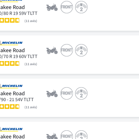
akee Road
0/80 R 19 59V TLTT
11
avis
akee Road
0/70 R 19 60V TLTT
11
avis
akee Road
/90 - 21 54V TLTT
11
avis
akee Road