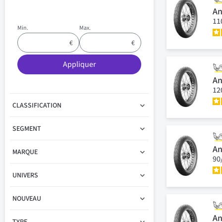
An
11
Min.
Max.
Appliquer
An
12
CLASSIFICATION
SEGMENT
An
MARQUE
90
UNIVERS
NOUVEAU
An