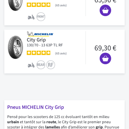
65
avis
City Grip
130/70 - 13 63P TL RF
69,30 €
65
avis
Pneus MICHELIN City Grip
Pensé pour les scooters de 125 cc évoluant tantôt en milieu
urbain
et tantôt sur la
route
, le City Grip est le premier pneu
scooter à intégrer des
lamelles
afin d’améliorer son
grip
. Pourvue