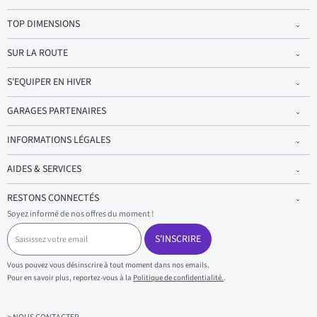
TOP DIMENSIONS
SUR LA ROUTE
S'EQUIPER EN HIVER
GARAGES PARTENAIRES
INFORMATIONS LÉGALES
AIDES & SERVICES
RESTONS CONNECTÉS
Soyez informé de nos offres du moment !
S
a
S'INSCRIRE
i
s
Vous pouvez vous désinscrire à tout moment dans nos emails.
i
Pour en savoir plus, reportez-vous à la
Politique de confidentialité.
.
s
s
e