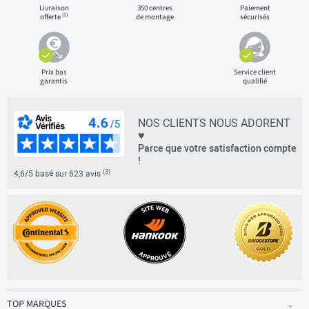
Livraison
350 centres
Paiement
(1)
offerte
de montage
sécurisés
Prix bas
Service client
garantis
qualifié
NOS CLIENTS NOUS ADORENT
♥
Parce que votre satisfaction compte
!
(3)
4,6/5 basé sur 623 avis
TOP MARQUES