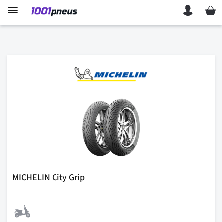
Mon p
MICHELIN City Grip