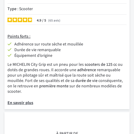
Type
: Scooter
4.9
/
65
avis
Points
forts :
Adhérence sur route sèche et mouillée
Durée de vie remarquable
Équipement d’origine
Le MICHELIN City Grip est un pneu pour les
scooters de 125 cc
ou
dotés de grandes roues. Il accorde une
adhérence
remarquable
pour un pilotage sûr et maîtrisé que la route soit sèche ou
mouillée. Fort de ses qualités et de sa
durée de vie
conséquente,
on le retrouve en
première monte
sur de nombreux modèles de
scooter.
En savoir plus
À PARTIR DE