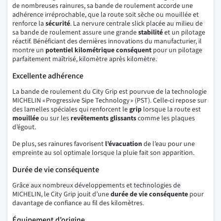
de nombreuses rainures, sa bande de roulement accorde une
adhérence irréprochable, que la route soit sèche ou mouillée et
renforce la
sécurité
. La nervure centrale slick placée au milieu de
sa bande de roulement assure une grande
stabilité
et un pilotage
réactif. Bénéficiant des dernières innovations du manufacturier, il
montre un
potentiel kilométrique conséquent
pour un pilotage
parfaitement maîtrisé, kilomètre après kilomètre.
Excellente adhérence
La bande de roulement du City Grip est pourvue de la technologie
MICHELIN « Progressive Sipe Technology » (PST). Celle-ci repose sur
des lamelles spéciales qui renforcent le
grip
lorsque la route est
mouillée
ou sur les
revêtements glissants
comme les plaques
d’égout.
De plus, ses rainures favorisent
l’évacuation
de l’eau pour une
empreinte au sol optimale lorsque la pluie fait son apparition.
Durée de vie conséquente
Grâce aux nombreux développements et technologies de
MICHELIN, le City Grip jouit d’une
durée de vie conséquente
pour
davantage de confiance au fil des kilomètres.
Équipement d’origine