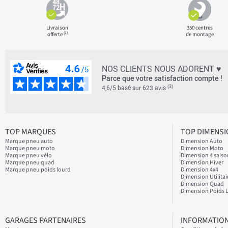
Livraison
350 centres
(1)
offerte
de montage
NOS CLIENTS NOUS ADORENT ♥
Parce que votre satisfaction compte !
(3)
4,6/5 basé sur 623 avis
TOP MARQUES
TOP DIMENS
Marque pneu auto
Dimension Auto
Marque pneu moto
Dimension Moto
Marque pneu vélo
Dimension 4 saiso
Marque pneu quad
Dimension Hiver
Marque pneu poids lourd
Dimension 4x4
Dimension Utilitai
Dimension Quad
Dimension Poids 
GARAGES PARTENAIRES
INFORMATION