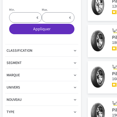
Pi
12
Min.
Max.
Appliquer
Pi
18
CLASSIFICATION
SEGMENT
Pi
MARQUE
16
UNIVERS
NOUVEAU
Pi
TYPE
19