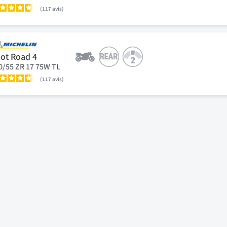
117
avis
lot Road 4
0/55 ZR 17 75W TL
117
avis