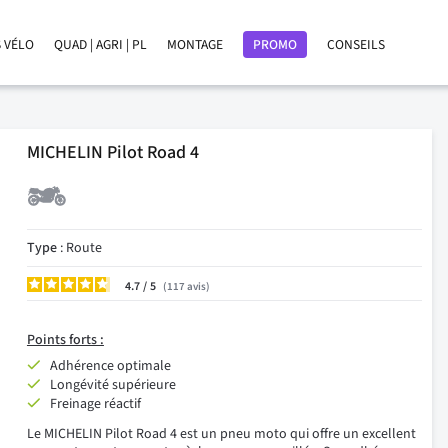
 VÉLO
QUAD | AGRI | PL
MONTAGE
PROMO
CONSEILS
MICHELIN Pilot Road 4
Type
: Route
4.7
/
117
avis
Points forts :
Adhérence optimale
Longévité supérieure
Freinage réactif
Le MICHELIN Pilot Road 4 est un pneu moto qui offre un excellent