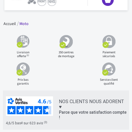
Accueil
Moto
Livraison
350 centres
Paiement
(1)
offerte
de montage
sécurisés
Prix bas
Service client
garantis
qualifié
NOS CLIENTS NOUS ADORENT
♥
Parce que votre satisfaction compte
!
(3)
4,6/5 basé sur 623 avis