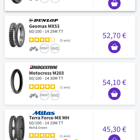
Geomax MX53
60/100 - 14 29M TT
52,70 €
5
avis
Motocross M203
60/100 - 14 30M TT
54,10 €
1
avis
Terra Force-MX MH
60/100 - 14 29M TT
45,30 €
Red & Green
1
avis