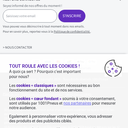
Soyez informé de nos offres du moment !
S
a
S'INSCRIRE
i
s
Vous pouvez vous désinscrire à tout moment dans nos emails.
i
Pour en savoir plus, reportez-vous à la
Politique de confidentialité.
.
s
s
e
z
> NOUS CONTACTER
v
o
t
r
TOUT ROULE AVEC LES COOKIES !
Achats & paiements 100% sécurisés
e
A quoi ça sert ? Pourquoi c’est important
e
pour nous?
1001pneus - Copyright 2026 - Tous droits réservés 1001Pneus
m
a
Les
cookies « classiques »
sont nécessaires au bon
i
fonctionnement du site et de nos services.
l
Plan de site
|
Politique de confidentialité
|
>
Gérer mes cookies
Les
cookies « cœur fondant »
soumis à votre consentement,
sont utilisés par 1001Pneus et
nos partenaires
pour mesurer
notre audience.
Livraison gratuite : pour tout achat d'un montant supérieur ou égal à 70€ TTC (en-
dessous de 70€ TTC, les frais de livraison sont de 7,90€ TTC).
Egalement à personnaliser votre expérience, vous adresser
Tarif catalogue manufacturier en vigueur non remisé. Ne reflète pas le tarif
des produits et des publicités ciblés.
généralement constaté sur le site.
Agrégation des notes Avis Vérifiés constatées le 23/02/2026 basé sur 468 avis sur les 12