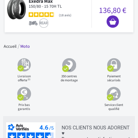
Exedra Max
150/80 - 15 70H TL
136,80 €
18
avis
Accueil
Moto
Livraison
350 centres
Paiement
(1)
offerte
de montage
sécurisés
Prix bas
Service client
garantis
qualifié
NOS CLIENTS NOUS ADORENT
♥