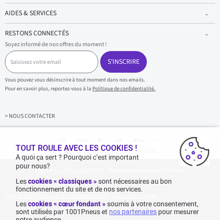
AIDES & SERVICES
RESTONS CONNECTÉS
Soyez informé de nos offres du moment !
S
a
S'INSCRIRE
i
s
Vous pouvez vous désinscrire à tout moment dans nos emails.
i
Pour en savoir plus, reportez-vous à la
Politique de confidentialité.
.
s
s
e
z
> NOUS CONTACTER
v
o
t
r
TOUT ROULE AVEC LES COOKIES !
Achats & paiements 100% sécurisés
e
A quoi ça sert ? Pourquoi c’est important
e
pour nous?
1001pneus - Copyright 2026 - Tous droits réservés 1001Pneus
m
a
Les
cookies « classiques »
sont nécessaires au bon
i
fonctionnement du site et de nos services.
l
Plan de site
|
Politique de confidentialité
|
>
Gérer mes cookies
Les
cookies « cœur fondant »
soumis à votre consentement,
sont utilisés par 1001Pneus et
nos partenaires
pour mesurer
notre audience.