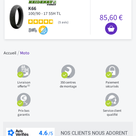
K66
100/90 - 17 55H TL
85,60 €
5
avis
Accueil
Moto
Livraison
350 centres
Paiement
(1)
offerte
de montage
sécurisés
Prix bas
Service client
garantis
qualifié
NOS CLIENTS NOUS ADORENT