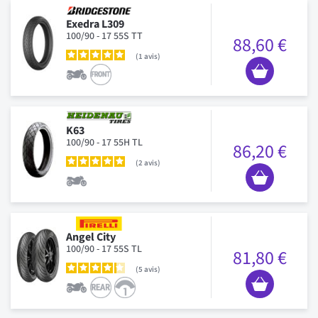
Exedra L309
100/90 - 17 55S TT
88,60 €
1
avis
K63
100/90 - 17 55H TL
86,20 €
2
avis
Angel City
100/90 - 17 55S TL
81,80 €
5
avis