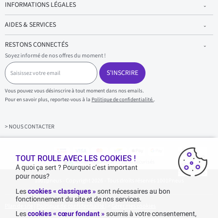
INFORMATIONS LÉGALES
AIDES & SERVICES
RESTONS CONNECTÉS
Soyez informé de nos offres du moment !
S
a
S'INSCRIRE
i
s
Vous pouvez vous désinscrire à tout moment dans nos emails.
i
Pour en savoir plus, reportez-vous à la
Politique de confidentialité.
.
s
s
e
z
> NOUS CONTACTER
v
o
t
r
TOUT ROULE AVEC LES COOKIES !
Achats & paiements 100% sécurisés
e
A quoi ça sert ? Pourquoi c’est important
e
pour nous?
1001pneus - Copyright 2026 - Tous droits réservés 1001Pneus
m
a
Les
cookies « classiques »
sont nécessaires au bon
i
fonctionnement du site et de nos services.
l
Plan de site
|
Politique de confidentialité
|
>
Gérer mes cookies
Les
cookies « cœur fondant »
soumis à votre consentement,