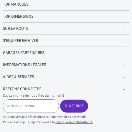
TOP MARQUES
TOP DIMENSIONS
SUR LA ROUTE
S'EQUIPER EN HIVER
GARAGES PARTENAIRES
INFORMATIONS LÉGALES
AIDES & SERVICES
RESTONS CONNECTÉS
Soyez informé de nos offres du moment !
S
a
S'INSCRIRE
i
s
Vous pouvez vous désinscrire à tout moment dans nos emails.
i
Pour en savoir plus, reportez-vous à la
Politique de confidentialité.
.
s
s