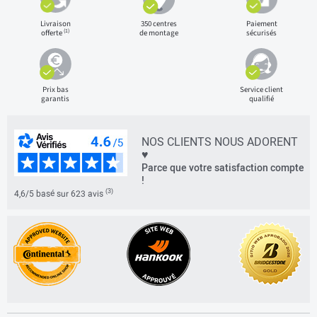
Livraison
350 centres
Paiement
(1)
offerte
de montage
sécurisés
Prix bas
Service client
garantis
qualifié
NOS CLIENTS NOUS ADORENT
♥
Parce que votre satisfaction compte
!
(3)
4,6/5 basé sur 623 avis