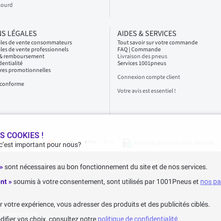
Lourd
S LÉGALES
AIDES & SERVICES
ales de vente consommateurs
Tout savoir sur votre commande
les de vente professionnels
FAQ | Commande
s & remboursement
Livraison des pneus
dentialité
Services 1001pneus
fres promotionnelles
Connexion compte client
n conforme
Votre avis est essentiel !
S COOKIES !
Achats & paiements 100% sécurisés
 c’est important pour nous?
1001pneus - Copyright 2026 - Tous droits réservés 1001Pneus
 »
sont nécessaires au bon fonctionnement du site et de nos services.
nt »
soumis à votre consentement, sont utilisés par 1001Pneus et
nos pa
votre expérience, vous adresser des produits et des publicités ciblés.
70€ TTC, les frais de livraison sont de 7,90€ TTC).
staté sur le site.
difier vos choix, consultez notre
politique de confidentialité
.