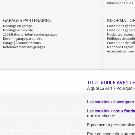
Dimension Poids 
GARAGES PARTENAIRES
INFORMATION
Montage en garage
Conditions génér
Montage à domicile
Conditions généra
1001Stations | interface des garages
Modalités retour
Devenir garage partenaire
Politique de confi
Garage | Connectez-vous
Conditions des of
Référencement des garages
Mentions Légales
Accessibilité : no
TOUT ROULE AVEC LE
A quoi ça sert ? Pourquoi
Les
cookies « classiques
Les
cookies « cœur fonda
Plan de site
|
Politique de confidentialité
|
>
Gérer mes cookies
notre audience.
Egalement à personnaliser 
Livraison gratuite : pour tout achat d'un montant supérieur ou égal à 70€ TTC (en-dessous de 
Tarif catalogue manufacturier en vigueur non remisé. Ne reflète pas le tarif généralement con
Pour en savoir plus ou mo