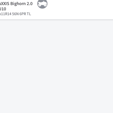
XXIS Bighorn 2.0
U10
x11R14 56N 6PR TL