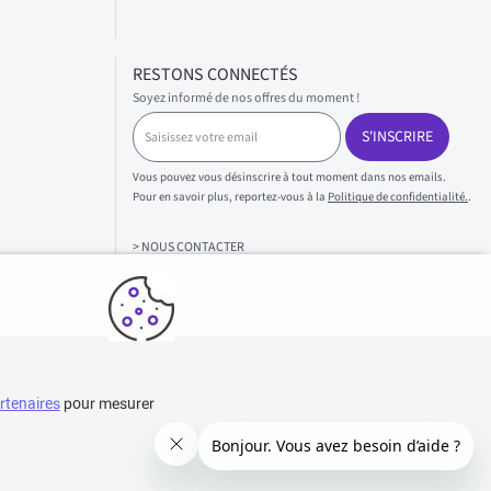
RESTONS CONNECTÉS
Soyez informé de nos offres du moment !
S
S'INSCRIRE
a
i
s
Vous pouvez vous désinscrire à tout moment dans nos emails.
i
Pour en savoir plus, reportez-vous à la
Politique de confidentialité.
.
s
s
> NOUS CONTACTER
e
z
v
o
t
r
e
e
rtenaires
pour mesurer
m
a
i
l