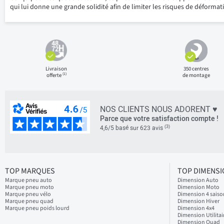
qui lui donne une grande solidité afin de limiter les risques de déformat
Livraison
350 centres
(1)
offerte
de montage
NOS CLIENTS NOUS ADORENT ♥
Parce que votre satisfaction compte !
(3)
4,6/5 basé sur 623 avis
TOP MARQUES
TOP DIMENS
Marque pneu auto
Dimension Auto
Marque pneu moto
Dimension Moto
Marque pneu vélo
Dimension 4 saiso
Marque pneu quad
Dimension Hiver
Marque pneu poids lourd
Dimension 4x4
Dimension Utilitai
Dimension Quad