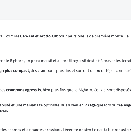
et VTT comme
Can-Am
et
Arctic-Cat
pour leurs pneus de première monte. Le Bi
t le Bighorn, un pneu massif et au profil agressif destiné à braver les terra
gn plus compact
, des crampons plus fins et surtout un poids léger comparé
 des
crampons agressifs
, bien plus fins que le Bighorn. Ceux-ci sont disposé
abilité et une maniabilité optimale, aussi bien en
virage
que lors du
freinag
vier.
des charges et de hautes pressions. Légèreté ne signifie pas faible robustes