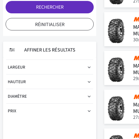
27
RECHERCHER
RÉINITIALISER
MA
M
30
AFFINER LES RÉSULTATS
MA
LARGEUR
M
29
HAUTEUR
DIAMÈTRE
Ma
M
PRIX
27