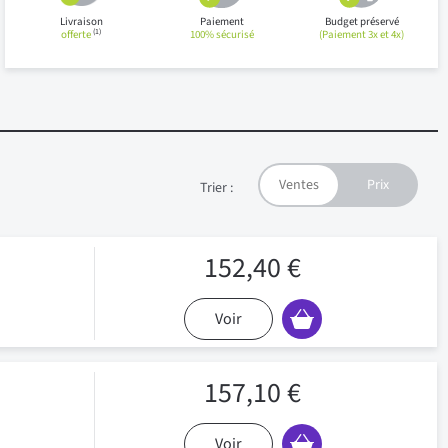
Livraison
Paiement
Budget préservé
(1)
offerte
100% sécurisé
(Paiement 3x et 4x)
Trier :
152,40 €
Voir
157,10 €
Voir