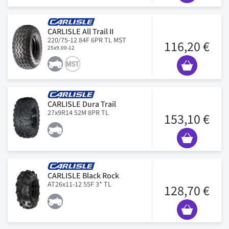
CARLISLE All Trail II
220/75-12 84F 6PR TL MST
116,20 €
25x9.00-12
CARLISLE Dura Trail
27x9R14 52M 8PR TL
153,10 €
CARLISLE Black Rock
AT26x11-12 55F 3* TL
128,70 €