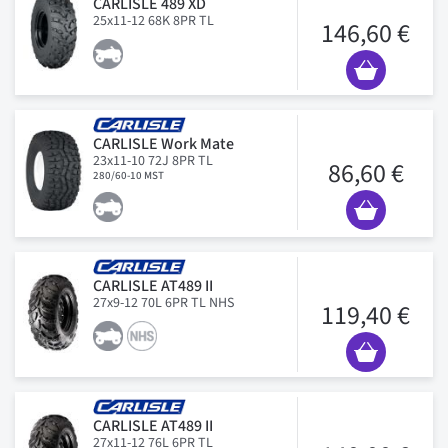
CARLISLE 489 XD
25x11-12 68K 8PR TL
146,60 €
CARLISLE Work Mate
23x11-10 72J 8PR TL
86,60 €
280/60-10 MST
CARLISLE AT489 II
27x9-12 70L 6PR TL NHS
119,40 €
CARLISLE AT489 II
27x11-12 76L 6PR TL