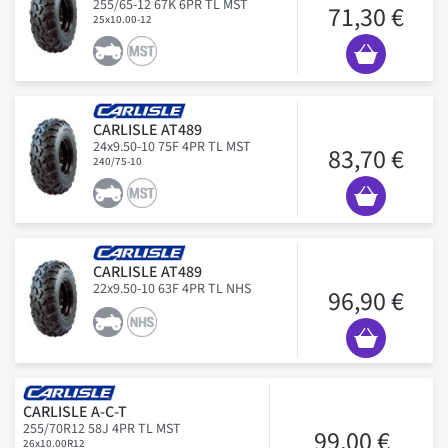
255/65-12 67K 6PR TL MST
71,30 €
25x10.00-12
CARLISLE AT489
24x9.50-10 75F 4PR TL MST
83,70 €
240/75-10
CARLISLE AT489
22x9.50-10 63F 4PR TL NHS
96,90 €
CARLISLE A-C-T
255/70R12 58J 4PR TL MST
99,00 €
26x10.00R12