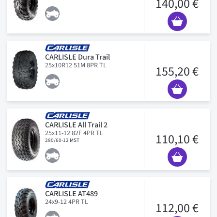
140,00 €
CARLISLE Dura Trail
25x10R12 51M 8PR TL
155,20 €
CARLISLE All Trail 2
25x11-12 82F 4PR TL
110,10 €
280/60-12 MST
CARLISLE AT489
24x9-12 4PR TL
112,00 €