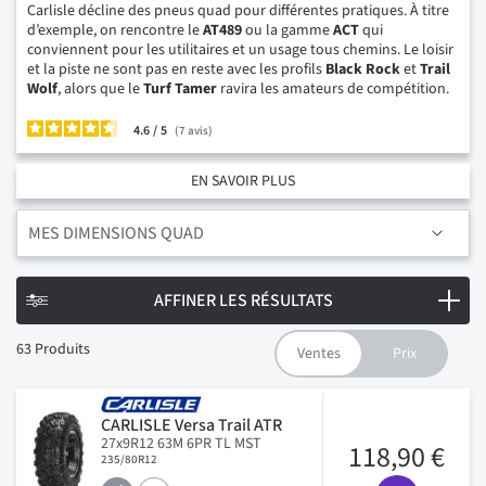
Carlisle décline des pneus quad pour différentes pratiques. À titre
d’exemple, on rencontre le
AT489
ou la gamme
ACT
qui
conviennent pour les utilitaires et un usage tous chemins. Le loisir
et la piste ne sont pas en reste avec les profils
Black
Rock
et
Trail
Wolf
, alors que le
Turf
Tamer
ravira les amateurs de compétition.
4.6
/
7
avis
EN SAVOIR PLUS
MES DIMENSIONS QUAD
AFFINER LES RÉSULTATS
63
Produits
CARLISLE Versa Trail ATR
27x9R12 63M 6PR TL MST
118,90 €
235/80R12