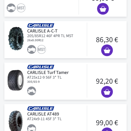
CARLISLE A-C-T
205/85R12 46F 4PR TL MST
86,30 €
26x8.00R12
CARLISLE Turf Tamer
AT25x12-9 56F 3* TL
92,20 €
305/65-9
CARLISLE AT489
AT24x9-11 45F 3* TL
99,00 €