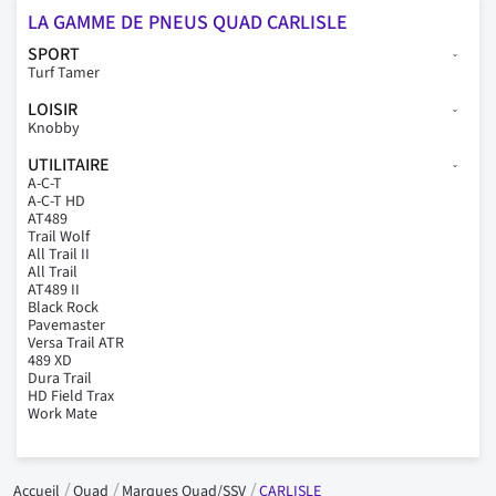
LA GAMME DE PNEUS QUAD CARLISLE
SPORT
Turf Tamer
LOISIR
Knobby
UTILITAIRE
A-C-T
A-C-T HD
AT489
Trail Wolf
All Trail II
All Trail
AT489 II
Black Rock
Pavemaster
Versa Trail ATR
489 XD
Dura Trail
HD Field Trax
Work Mate
Accueil
Quad
Marques Quad/SSV
CARLISLE