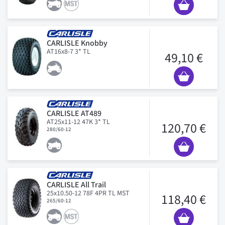
CARLISLE Knobby
AT16x8-7 3* TL
49,10 €
CARLISLE AT489
AT25x11-12 47K 3* TL
120,70 €
280/60-12
CARLISLE All Trail
25x10.50-12 78F 4PR TL MST
118,40 €
265/60-12