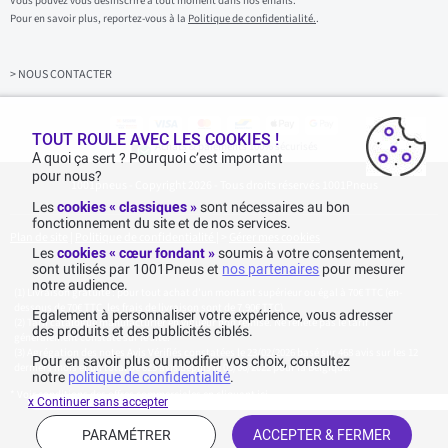
Vous pouvez vous désinscrire à tout moment dans nos emails.
i
Pour en savoir plus, reportez-vous à la
Politique de confidentialité.
.
s
s
e
z
> NOUS CONTACTER
v
o
t
r
TOUT ROULE AVEC LES COOKIES !
Achats & paiements 100% sécurisés
e
A quoi ça sert ? Pourquoi c’est important
e
pour nous?
1001pneus - Copyright 2026 - Tous droits réservés 1001Pneus
m
a
Les
cookies « classiques »
sont nécessaires au bon
i
fonctionnement du site et de nos services.
l
Plan de site
|
Politique de confidentialité
|
>
Gérer mes cookies
Les
cookies « cœur fondant »
soumis à votre consentement,
sont utilisés par 1001Pneus et
nos partenaires
pour mesurer
notre audience.
Livraison gratuite : pour tout achat d'un montant supérieur ou égal à 70€ TTC (en-
dessous de 70€ TTC, les frais de livraison sont de 7,90€ TTC).
Egalement à personnaliser votre expérience, vous adresser
Tarif catalogue manufacturier en vigueur non remisé. Ne reflète pas le tarif
des produits et des publicités ciblés.
généralement constaté sur le site.
Agrégation des notes Avis Vérifiés constatées le 23/02/2026 basé sur 468 avis sur les 12
Pour en savoir plus ou modifier vos choix, consultez
derniers mois et un total de 623 avis depuis le 03/06/2022 pour la Belgique.
notre
politique de confidentialité
.
* Voir conditions des offres commerciales en
cliquant ici
x Continuer sans accepter
PARAMÉTRER
ACCEPTER & FERMER