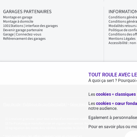
GARAGES PARTENAIRES
INFORMATION
Montage en garage
Conditions génér
Montage à domicile
Conditions généra
1001Stations | interface des garages
Modalités retour
Devenir garage partenaire
Politique de confi
Garage | Connectez-vous
Conditions des of
Référencement des garages
Mentions Légales
Accessibilité : no
TOUT ROULE AVEC LE
A quoi ça sert ? Pourquoi
Les
cookies « classiques
Les
cookies « cœur fonda
Plan de site
|
Politique de confidentialité
|
>
Gérer mes cookies
notre audience.
Egalement à personnaliser 
Livraison gratuite : pour tout achat d'un montant supérieur ou égal à 70€ TTC (en-dessous de 
Tarif catalogue manufacturier en vigueur non remisé. Ne reflète pas le tarif généralement con
Pour en savoir plus ou mo
Agrégation des notes Avis Vérifiés constatées le 23/02/2026 basé sur 468 avis sur les 12 derni
* Voir conditions des offres commerciales en
cliquant ici