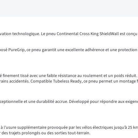
ation technologique. Le pneu Continental Cross King ShieldWall est conçu 
sé PureGrip, ce pneu garantit une excellente adhérence et une protection 
 finement tissé avec une faible résistance au roulement et un poids réduit.
errains accidentés. Compatible Tubeless Ready, ce pneu permet un montage fa
ceptionnelle et une durabilité accrue. Développé pour répondre aux exigences 
er à l’usure supplémentaire provoquée par les vélos électriques jusqu’à 25 km
r des trajets prolongés ou des sorties tout-terrain.