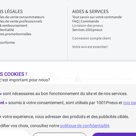
S LÉGALES
AIDES & SERVICES
ales de vente consommateurs
Tout savoir sur votre commande
les de vente professionnels
FAQ | Commande
s & remboursement
Livraison des pneus
dentialité
Services 1001pneus
fres promotionnelles
Connexion compte client
n conforme
Votre avis est essentiel !
S COOKIES !
Achats & paiements 100% sécurisés
 c’est important pour nous?
1001pneus - Copyright 2026 - Tous droits réservés 1001Pneus
 »
sont nécessaires au bon fonctionnement du site et de nos services.
nt »
soumis à votre consentement, sont utilisés par 1001Pneus et
nos pa
votre expérience, vous adresser des produits et des publicités ciblés.
70€ TTC, les frais de livraison sont de 7,90€ TTC).
staté sur le site.
difier vos choix, consultez notre
politique de confidentialité
.
ers mois et un total de 623 avis depuis le 03/06/2022 pour la Belgique.