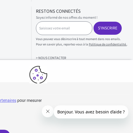
RESTONS CONNECTÉS
Soyez informé de nos offres du moment !
S
S'INSCRIRE
a
i
s
Vous pouvez vous désinscrire à tout moment dans nos emails.
i
Pour en savoir plus, reportez-vous à la
Politique de confidentialité.
.
s
s
> NOUS CONTACTER
e
z
v
o
t
r
e
e
rtenaires
pour mesurer
m
a
i
l