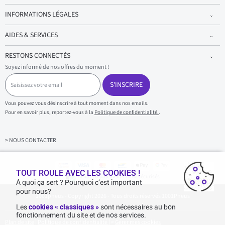
INFORMATIONS LÉGALES
AIDES & SERVICES
RESTONS CONNECTÉS
Soyez informé de nos offres du moment !
S
a
S'INSCRIRE
i
s
Vous pouvez vous désinscrire à tout moment dans nos emails.
i
Pour en savoir plus, reportez-vous à la
Politique de confidentialité.
.
s
s
e
z
> NOUS CONTACTER
v
o
t
r
TOUT ROULE AVEC LES COOKIES !
Achats & paiements 100% sécurisés
e
A quoi ça sert ? Pourquoi c’est important
e
pour nous?
1001pneus - Copyright 2026 - Tous droits réservés 1001Pneus
m
a
Les
cookies « classiques »
sont nécessaires au bon
i
fonctionnement du site et de nos services.
l
Plan de site
|
Politique de confidentialité
|
>
Gérer mes cookies