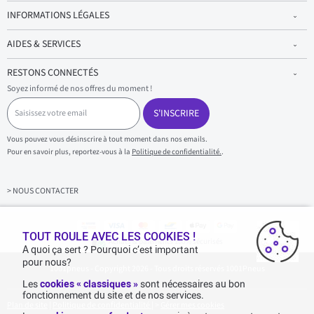
INFORMATIONS LÉGALES
AIDES & SERVICES
RESTONS CONNECTÉS
Soyez informé de nos offres du moment !
S
a
S'INSCRIRE
i
s
Vous pouvez vous désinscrire à tout moment dans nos emails.
i
Pour en savoir plus, reportez-vous à la
Politique de confidentialité.
.
s
s
e
z
> NOUS CONTACTER
v
o
t
r
TOUT ROULE AVEC LES COOKIES !
Achats & paiements 100% sécurisés
e
A quoi ça sert ? Pourquoi c’est important
e
pour nous?
1001pneus - Copyright 2026 - Tous droits réservés 1001Pneus
m
a
Les
cookies « classiques »
sont nécessaires au bon
i
fonctionnement du site et de nos services.
l
Plan de site
|
Politique de confidentialité
|
>
Gérer mes cookies