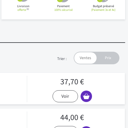
Livraison
Paiement
Budget préservé
(1)
offerte
100% sécurisé
(Paiement 3x et 4x)
Trier :
37,70 €
Voir
44,00 €