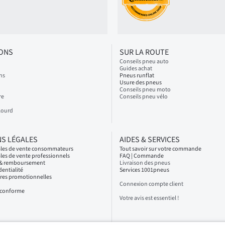
IONS
SUR LA ROUTE
Conseils pneu auto
Guides achat
ns
Pneus runflat
Usure des pneus
Conseils pneu moto
re
Conseils pneu vélo
Lourd
S LÉGALES
AIDES & SERVICES
ales de vente consommateurs
Tout savoir sur votre commande
les de vente professionnels
FAQ | Commande
s & remboursement
Livraison des pneus
dentialité
Services 1001pneus
fres promotionnelles
Connexion compte client
n conforme
Votre avis est essentiel !