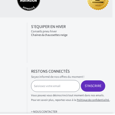
S'EQUIPER EN HIVER
Conseils pneu hiver
Chaines & chaussettes neige
RESTONS CONNECTÉS
Soyez informé de nos offres du moment !
S
S'INSCRIRE
a
i
s
Vous pouvez vous désinscrire à tout moment dans nos emails.
i
Pour en savoir plus, reportez-vous à la
Politique de confidentialité.
.
s
s
> NOUS CONTACTER
e