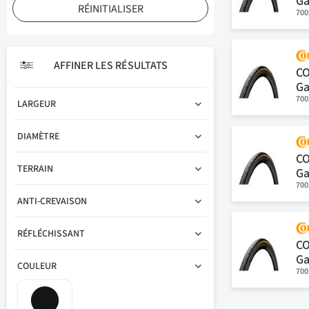
Ga
RÉINITIALISER
700
AFFINER LES RÉSULTATS
C
Ga
700
LARGEUR
DIAMÈTRE
C
TERRAIN
Ga
700
ANTI-CREVAISON
RÉFLÉCHISSANT
C
Ga
COULEUR
700