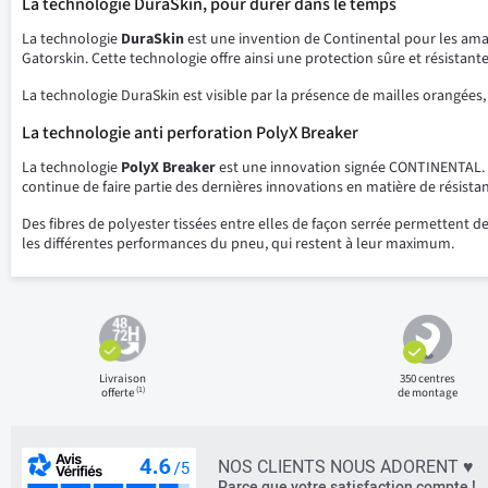
La technologie DuraSkin, pour durer dans le temps
La technologie
DuraSkin
est une invention de Continental pour les amat
Gatorskin. Cette technologie offre ainsi une protection sûre et résistante.
La technologie DuraSkin est visible par la présence de mailles orangées, 
La technologie anti perforation PolyX Breaker
La technologie
PolyX Breaker
est une innovation signée CONTINENTAL. Cel
continue de faire partie des dernières innovations en matière de résista
Des fibres de polyester tissées entre elles de façon serrée permettent d
les différentes performances du pneu, qui restent à leur maximum.
Livraison
350 centres
(1)
offerte
de montage
NOS CLIENTS NOUS ADORENT ♥
Parce que votre satisfaction compte !