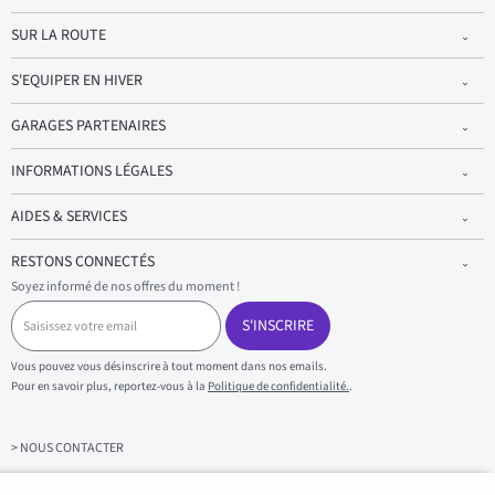
SUR LA ROUTE
S'EQUIPER EN HIVER
GARAGES PARTENAIRES
INFORMATIONS LÉGALES
AIDES & SERVICES
RESTONS CONNECTÉS
Soyez informé de nos offres du moment !
S
a
S'INSCRIRE
i
s
Vous pouvez vous désinscrire à tout moment dans nos emails.
i
Pour en savoir plus, reportez-vous à la
Politique de confidentialité.
.
s
s
e
z
> NOUS CONTACTER
v
o