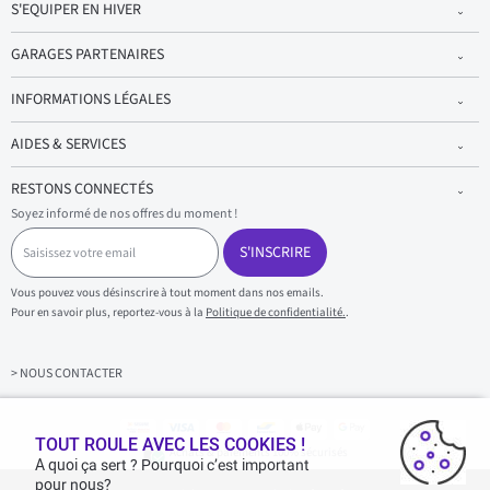
S'EQUIPER EN HIVER
GARAGES PARTENAIRES
INFORMATIONS LÉGALES
AIDES & SERVICES
RESTONS CONNECTÉS
Soyez informé de nos offres du moment !
S
a
S'INSCRIRE
i
s
Vous pouvez vous désinscrire à tout moment dans nos emails.
i
Pour en savoir plus, reportez-vous à la
Politique de confidentialité.
.
s
s
e
z
> NOUS CONTACTER
v
o
t
r
TOUT ROULE AVEC LES COOKIES !
Achats & paiements 100% sécurisés
e
A quoi ça sert ? Pourquoi c’est important
e
pour nous?