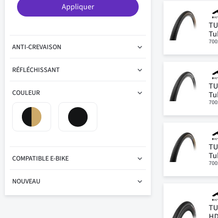
Appliquer
TU
Tu
700
ANTI-CREVAISON
RÉFLÉCHISSANT
TU
COULEUR
Tu
700
TU
Tu
COMPATIBLE E-BIKE
700
NOUVEAU
TU
HD