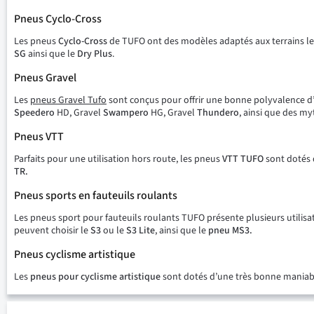
Pneus Cyclo-Cross
Les pneus
Cyclo-Cross
de TUFO ont des modèles adaptés aux terrains les p
SG
ainsi que le
Dry Plus
.
Pneus Gravel
Les
pneus Gravel Tufo
sont conçus pour offrir une bonne polyvalence d’ut
Speedero
HD, Gravel
Swampero
HG, Gravel
Thundero
, ainsi que des m
Pneus VTT
Parfaits pour une utilisation hors route, les pneus
VTT TUFO
sont dotés d
TR.
Pneus sports en fauteuils roulants
Les pneus sport pour fauteuils roulants TUFO présente plusieurs utilisat
peuvent choisir le
S3
ou le
S3 Lite
, ainsi que le
pneu MS3.
Pneus cyclisme artistique
Les
pneus pour
cyclisme artistique
sont dotés d’une très bonne maniabi