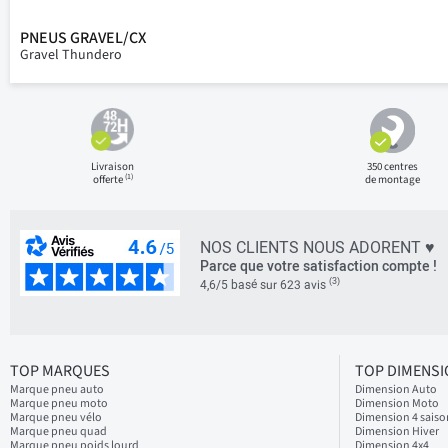
PNEUS GRAVEL/CX
Gravel Thundero
Livraison
350 centres
(1)
offerte
de montage
NOS CLIENTS NOUS ADORENT ♥
Parce que votre satisfaction compte !
(3)
4,6/5 basé sur 623 avis
TOP MARQUES
TOP DIMENS
Marque pneu auto
Dimension Auto
Marque pneu moto
Dimension Moto
Marque pneu vélo
Dimension 4 saiso
Marque pneu quad
Dimension Hiver
Marque pneu poids lourd
Dimension 4x4