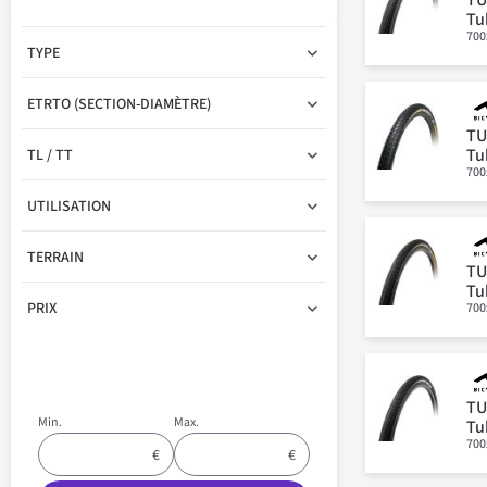
Tu
700
TYPE
ETRTO (SECTION-DIAMÈTRE)
TU
Tu
TL / TT
700
UTILISATION
TERRAIN
TU
Tu
PRIX
700
TU
Min.
Max.
Tu
700