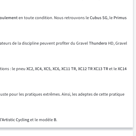
 roulement
en toute condition. Nous retrouvons le
Cubus
SG
, le
Primus
ateurs de la discipline peuvent profiter du Gravel
Thundero
HD, Gravel
ptions : le pneu
XC2
,
XC4, XC5, XC6, XC11 TR, XC12 TR XC13 TR
et le
XC14
uste pour les pratiques extrêmes. Ainsi, les adeptes de cette pratique
l’Artistic
Cycling
et le modèle
B
.