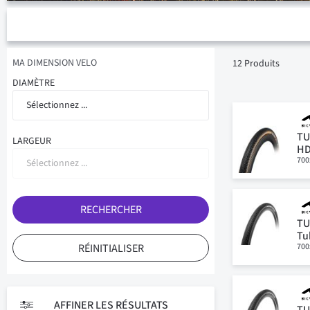
MA DIMENSION VELO
12
Produits
DIAMÈTRE
Sélectionnez ...
TU
LARGEUR
HD
700
Sélectionnez ...
RECHERCHER
TU
Tu
700
RÉINITIALISER
AFFINER LES RÉSULTATS
TU