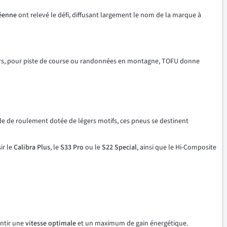
éenne
ont relevé le défi, diffusant largement le nom de la marque à
eurs, pour piste de course ou randonnées en montagne, TOFU donne
nde de roulement dotée de légers motifs, ces pneus se destinent
ir le
Calibra Plus
, le
S33 Pro
ou le
S22 Special
, ainsi que le Hi-Composite
antir une
vitesse optimale
et un maximum de gain énergétique.