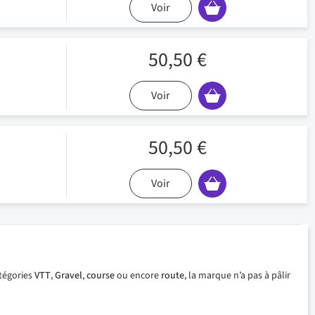
Voir
50,50 €
Voir
50,50 €
Voir
tégories
VTT
,
Gravel
,
course
ou encore
route
, la marque n’a pas à pâlir