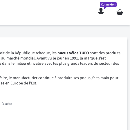
Connexion
Mon pan
O
it de la République tchèque, les
pneus vélos TUFO
sont des produits
 au marché mondial. Ayant vu le jour en 1991, la marque s’est
dans le milieu et rivalise avec les plus grands leaders du secteur des
faire, le manufacturier continue à produire ses pneus, faits main pour
nes en Europe de l’Est.
6
avis