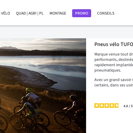
 VÉLO
QUAD | AGRI | PL
MONTAGE
PROMO
CONSEILS
Pneus vélo TUF
Marque venue tout dro
performants, destinés
rapidement implantée 
pneumatiques.
Avec un grand savoir-
certains, dans ses usi
4.8
/