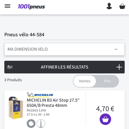
Mon p
Pneus vélo 44-584
MA DIMENSION VELO
AFFINER LES RÉSULTATS
3
Produits
MICHELIN B3 Air Stop 27.5"
650A/B Presta 48mm
4,70 €
Access Line
27.5 x 1.30 - 1.80