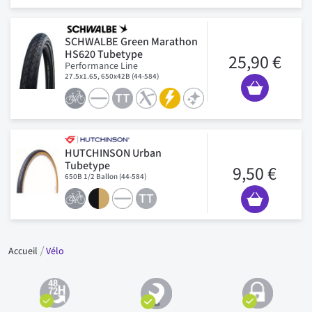
SCHWALBE Green Marathon
HS620 Tubetype
25,90 €
Performance Line
27.5x1.65, 650x42B (44-584)
HUTCHINSON Urban
Tubetype
9,50 €
650B 1/2 Ballon (44-584)
Accueil
Vélo