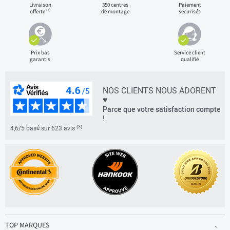
Livraison
350 centres
Paiement
(1)
offerte
de montage
sécurisés
Prix bas
Service client
garantis
qualifié
NOS CLIENTS NOUS ADORENT
♥
Parce que votre satisfaction compte
!
(3)
4,6/5 basé sur 623 avis
TOP MARQUES