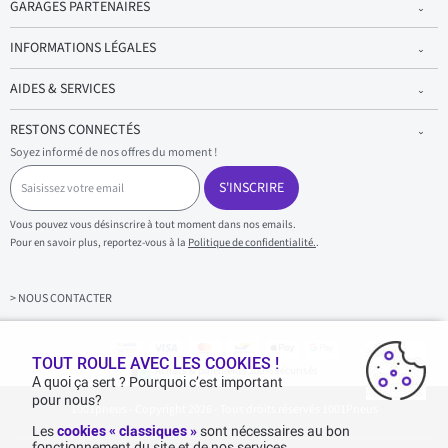
GARAGES PARTENAIRES
INFORMATIONS LÉGALES
AIDES & SERVICES
RESTONS CONNECTÉS
Soyez informé de nos offres du moment !
S
a
S'INSCRIRE
i
s
Vous pouvez vous désinscrire à tout moment dans nos emails.
i
Pour en savoir plus, reportez-vous à la
Politique de confidentialité.
.
s
s
e
z
> NOUS CONTACTER
v
o
t
TOUT ROULE AVEC LES COOKIES !
r
Achats & paiements 100% sécurisés
e
A quoi ça sert ? Pourquoi c’est important
e
pour nous?
1001pneus - Copyright 2026 - Tous droits réservés 1001Pneus
m
a
Les
cookies « classiques »
sont nécessaires au bon
i
fonctionnement du site et de nos services.