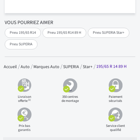
VOUS POURRIEZ AIMER
Pneu 195/65 R14
Pneu 195/65 R14 89 H
Pneu SUPERIA Star+
Pneu SUPERIA
195/65 R 14 89 H
Accueil
Auto
Marques Auto
SUPERIA
Star+
Livraison
350 centres
Paiement
(1)
offerte
de montage
sécurisés
Prix bas
Service client
garantis
qualifié