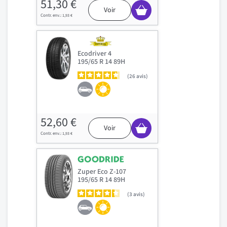
51,30 €
Voir
1,93 €
Ecodriver 4
195/65 R 14 89H
26
avis
52,60 €
Voir
1,93 €
Zuper Eco Z-107
195/65 R 14 89H
3
avis