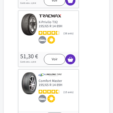
Voir
1,93 €
X-Privilo TX2
195/65 R 14 89H
38
avis
51,30 €
Voir
1,93 €
Comfort Master
195/65 R 14 89H
15
avis