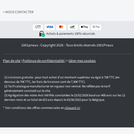
s
e
z
> NOUS CONTACTER
v
o
t
r
Achats & paiements 100% sécurisés
e
e
1001pneus - Copyright 2026 - Tous droits réservés 1001Pneus
m
a
i
l
Plan de site
|
Politique de confidentialité
|
>
Gérer mes cookies
Livraison gratuite : pour tout achat d'un montant supérieur ou égal à 70€ TTC (en-
dessous de 70€ TTC, les frais de livraison sont de 7,90€ TTC).
Tarif catalogue manufacturier en vigueur non remisé. Ne reflète pas le tarif
généralement constaté sur le site.
Agrégation des notes Avis Vérifiés constatées le 23/02/2026 basé sur 468 avis sur les 12
derniers mois et un total de 623 avis depuis le 03/06/2022 pour la Belgique.
* Voir conditions des offres commerciales en
cliquant ici