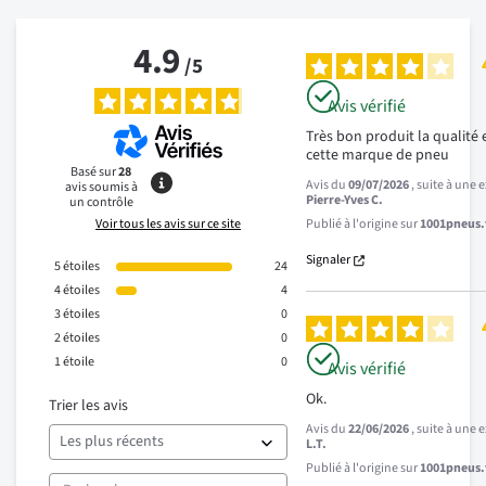
4.9
/
5
Avis vérifié
Très bon produit la qualité 
cette marque de pneu
Basé sur
28
Avis du
09/07/2026
, suite à une
avis soumis à
Pierre-Yves C.
un contrôle
Voir tous les avis sur ce site
Publié à l'origine sur
1001pneus.f
Signaler
5
étoiles
24
4
étoiles
4
3
étoiles
0
2
étoiles
0
1
étoile
0
Avis vérifié
Ok.
Trier les avis
Avis du
22/06/2026
, suite à une
L.T.
Publié à l'origine sur
1001pneus.f