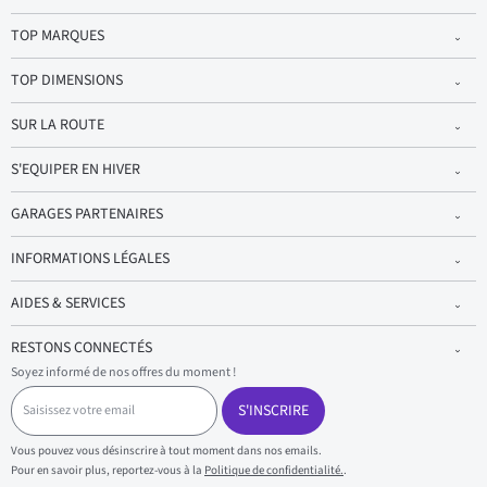
TOP MARQUES
TOP DIMENSIONS
SUR LA ROUTE
S'EQUIPER EN HIVER
GARAGES PARTENAIRES
INFORMATIONS LÉGALES
AIDES & SERVICES
RESTONS CONNECTÉS
Soyez informé de nos offres du moment !
S
a
S'INSCRIRE
i
s
Vous pouvez vous désinscrire à tout moment dans nos emails.
i
Pour en savoir plus, reportez-vous à la
Politique de confidentialité.
.
s