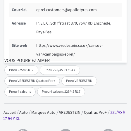
Courriel
eprel.customers@apollotyres.com
Adresse
Ir. E.L.C. Schiffstraat 370, 7547 RD Enschede,
Pays-Bas
Site web
https://www.vredestein.co.uk/car-suv-
van/campaigns/eprel/
VOUS POURRIEZ AIMER
Pneu 225/45 R17
Pneu 225/45 R17 94 Y
Pneu VREDESTEIN Quatrac Pro+
Pneu VREDESTEIN
Pneu 4 saisons
Pneu 4 saisons 225/45 R17
225/45 R
Accueil
Auto
Marques Auto
VREDESTEIN
Quatrac Pro+
17 94 Y XL