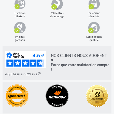
Livraison
350 centres
Paiement
(1)
offerte
de montage
sécurisés
Prix bas
Service client
garantis
qualifié
NOS CLIENTS NOUS ADORENT
♥
Parce que votre satisfaction compte
!
(3)
4,6/5 basé sur 623 avis