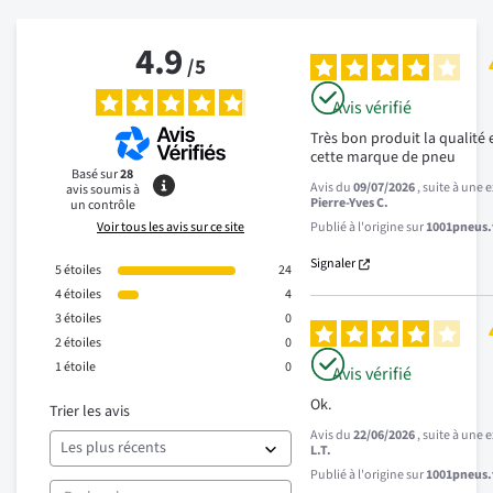
4.9
/
5
Avis vérifié
Très bon produit la qualité 
cette marque de pneu
Basé sur
28
Avis du
09/07/2026
, suite à une
avis soumis à
Pierre-Yves C.
un contrôle
Voir tous les avis sur ce site
Publié à l'origine sur
1001pneus.f
Signaler
5
étoiles
24
4
étoiles
4
3
étoiles
0
2
étoiles
0
1
étoile
0
Avis vérifié
Ok.
Trier les avis
Avis du
22/06/2026
, suite à une
L.T.
Publié à l'origine sur
1001pneus.f