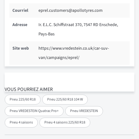
Courriel
eprel.customers@apollotyres.com
Adresse
Ir. E.L.C. Schiffstraat 370, 7547 RD Enschede,
Pays-Bas
Site web
https://www.vredestein.co.uk/car-suv-
van/campaigns/eprel/
VOUS POURRIEZ AIMER
Pneu 225/60 R18
Pneu 225/60 R18 104 W
Pneu VREDESTEIN Quatrac Pro+
Pneu VREDESTEIN
Pneu 4 saisons
Pneu 4 saisons 225/60 R18