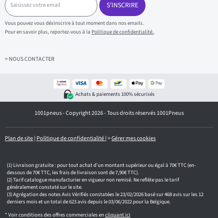
a
S'INSCRIRE
i
s
Vous pouvez vous désinscrire à tout moment dans nos emails.
i
Pour en savoir plus, reportez-vous à la
Politique de confidentialité.
.
s
s
e
z
> NOUS CONTACTER
v
o
t
r
Achats & paiements 100% sécurisés
e
e
1001pneus - Copyright 2026 - Tous droits réservés 1001Pneus
m
a
i
l
Plan de site
|
Politique de confidentialité
|
>
Gérer mes cookies
Livraison gratuite : pour tout achat d'un montant supérieur ou égal à 70€ TTC (en-
dessous de 70€ TTC, les frais de livraison sont de 7,90€ TTC).
Tarif catalogue manufacturier en vigueur non remisé. Ne reflète pas le tarif
généralement constaté sur le site.
Agrégation des notes Avis Vérifiés constatées le 23/02/2026 basé sur 468 avis sur les 12
derniers mois et un total de 623 avis depuis le 03/06/2022 pour la Belgique.
* Voir conditions des offres commerciales en
cliquant ici