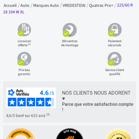
225/60 R
Accueil
Auto
Marques Auto
VREDESTEIN
Quatrac Pro+
18 104 W XL
Livraison
350 centres
Paiement
(1)
offerte
de montage
sécurisés
Prix bas
Service client
garantis
qualifié
NOS CLIENTS NOUS ADORENT
♥
Parce que votre satisfaction compte
!
(3)
4,6/5 basé sur 623 avis