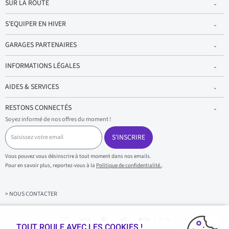
SUR LA ROUTE
S'EQUIPER EN HIVER
GARAGES PARTENAIRES
INFORMATIONS LÉGALES
AIDES & SERVICES
RESTONS CONNECTÉS
Soyez informé de nos offres du moment !
S
a
S'INSCRIRE
i
s
Vous pouvez vous désinscrire à tout moment dans nos emails.
i
Pour en savoir plus, reportez-vous à la
Politique de confidentialité.
.
s
s
e
z
> NOUS CONTACTER
v
o
t
r
TOUT ROULE AVEC LES COOKIES !