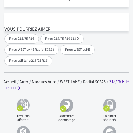
VOUS POURRIEZ AIMER
Pneu 215/75 R16
Pneu 215/75 R16 113 Q
Pneu WEST LAKE Radial SC328
Pneu WEST LAKE
Pneu utilitaire 215/75 R16
215/75 R 16
Accueil
Auto
Marques Auto
WEST LAKE
Radial SC328
113 111 Q
Livraison
350 centres
Paiement
(1)
offerte
de montage
sécurisés