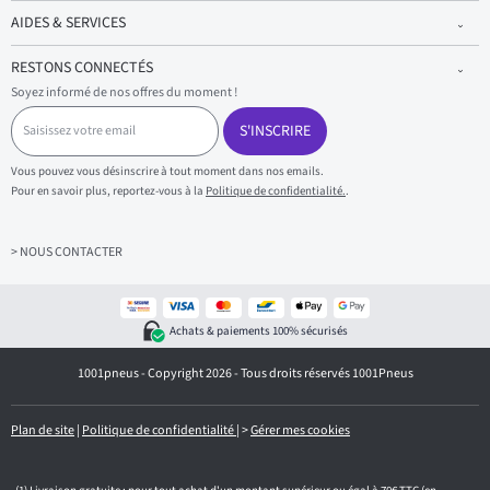
AIDES & SERVICES
RESTONS CONNECTÉS
Soyez informé de nos offres du moment !
S
a
S'INSCRIRE
i
s
Vous pouvez vous désinscrire à tout moment dans nos emails.
i
Pour en savoir plus, reportez-vous à la
Politique de confidentialité.
.
s
s
e
z
> NOUS CONTACTER
v
o
t
r
Achats & paiements 100% sécurisés
e
e
1001pneus - Copyright 2026 - Tous droits réservés 1001Pneus
m
a
i
l
Plan de site
|
Politique de confidentialité
|
>
Gérer mes cookies