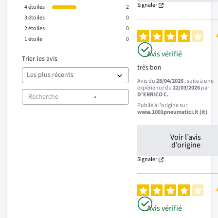
Signaler
4
étoiles
2
3
étoiles
0
2
étoiles
0
1
étoile
0
Avis vérifié
Trier les avis
très bon
Avis du
28/04/2026
, suite à une
expérience du
22/03/2026
par
D'ERRICO C.
Publié à l'origine sur
www.1001pneumatici.it (it)
Voir l’avis
d’origine
Signaler
Avis vérifié