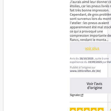
J'aurais aimé leur donner ci
étoiles, car les pneus livrés 
fait très bonne impression. 
Cependant, de gros problèm
sont survenus lors du mont
l'atelier : les pneus avaient 
apparemment été mal stock
ce qui a provoqué une 
compression importante de
flancs, rendant le monta
...
voir plus
Avis du
28/10/2025
, suite à une
expérience du
19/09/2025
par
Vo
Publié à l'origine sur
www.1001reifen.de (de)
Voir l’avis
d’origine
Signaler