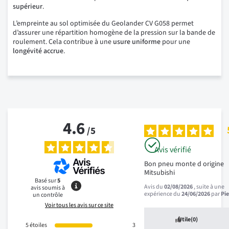
supérieur
.
L’empreinte au sol optimisée du Geolander CV G058 permet
d’assurer une répartition homogène de la pression sur la bande de
roulement. Cela contribue à une
usure uniforme
pour une
longévité accrue
.
4.6
/
5
Avis vérifié
Bon pneu monte d origine 
Mitsubishi
Basé sur
5
Avis du
02/08/2026
, suite à une
avis soumis à
expérience du
24/06/2026
par
Pie
un contrôle
Voir tous les avis sur ce site
Utile
(0)
5
étoiles
3