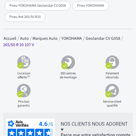
Pneu YOKOHAMA Geolandar CV G058
Pneu YOKOHAMA
Pneu 4x4 265/50 R20
Accueil
Auto
Marques Auto
YOKOHAMA
Geolandar CV G058
265/50 R 20 107 V
Livraison
350 centres
Paiement
(1)
offerte
de montage
sécurisés
Prix bas
Service client
garantis
qualifié
NOS CLIENTS NOUS ADORENT
♥
Parce que votre satisfaction compte