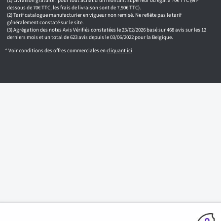
Livraison gratuite : pour tout achat d'un montant supérieur ou égal à 70€ TTC (en-
dessous de 70€ TTC, les frais de livraison sont de 7,90€ TTC).
Tarif catalogue manufacturier en vigueur non remisé. Ne reflète pas le tarif
généralement constaté sur le site.
Agrégation des notes Avis Vérifiés constatées le 23/02/2026 basé sur 468 avis sur les 12
derniers mois et un total de 623 avis depuis le 03/06/2022 pour la Belgique.
* Voir conditions des offres commerciales en
cliquant ici