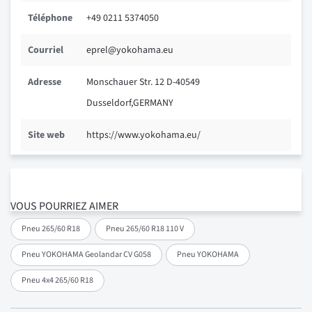
Téléphone
+49 0211 5374050
Courriel
eprel@yokohama.eu
Adresse
Monschauer Str. 12 D-40549
Dusseldorf,GERMANY
Site web
https://www.yokohama.eu/
VOUS POURRIEZ AIMER
Pneu 265/60 R18
Pneu 265/60 R18 110 V
Pneu YOKOHAMA Geolandar CV G058
Pneu YOKOHAMA
Pneu 4x4 265/60 R18