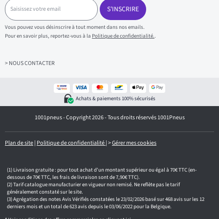
S
a
S'INSCRIRE
i
s
Vous pouvez vous désinscrire à tout moment dans nos emails.
i
Pour en savoir plus, reportez-vous à la
Politique de confidentialité.
.
s
s
e
z
> NOUS CONTACTER
v
o
t
r
Achats & paiements 100% sécurisés
e
e
1001pneus - Copyright 2026 - Tous droits réservés 1001Pneus
m
a
i
l
Plan de site
|
Politique de confidentialité
|
>
Gérer mes cookies
Livraison gratuite : pour tout achat d'un montant supérieur ou égal à 70€ TTC (en-
dessous de 70€ TTC, les frais de livraison sont de 7,90€ TTC).
Tarif catalogue manufacturier en vigueur non remisé. Ne reflète pas le tarif
généralement constaté sur le site.
Agrégation des notes Avis Vérifiés constatées le 23/02/2026 basé sur 468 avis sur les 12
derniers mois et un total de 623 avis depuis le 03/06/2022 pour la Belgique.