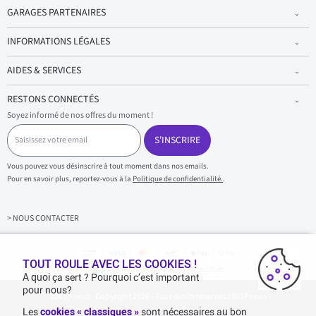
GARAGES PARTENAIRES
INFORMATIONS LÉGALES
AIDES & SERVICES
RESTONS CONNECTÉS
Soyez informé de nos offres du moment !
S
a
S'INSCRIRE
i
s
Vous pouvez vous désinscrire à tout moment dans nos emails.
i
Pour en savoir plus, reportez-vous à la
Politique de confidentialité.
.
s
s
e
z
> NOUS CONTACTER
v
o
t
r
TOUT ROULE AVEC LES COOKIES !
Achats & paiements 100% sécurisés
e
A quoi ça sert ? Pourquoi c’est important
e
pour nous?
1001pneus - Copyright 2026 - Tous droits réservés 1001Pneus
m
a
Les
cookies « classiques »
sont nécessaires au bon