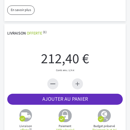
En savoir plus
(1)
LIVRAISON
OFFERTE
212,40 €
3,76 €
AJOUTER AU PANIER
Livraison
Paiement
Budget préservé
(1)
offerte
100% sécurisé
(Paiement 3x et 4x)