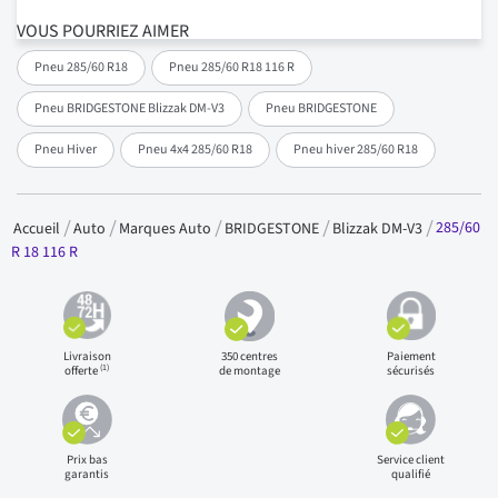
VOUS POURRIEZ AIMER
Pneu 285/60 R18
Pneu 285/60 R18 116 R
Pneu BRIDGESTONE Blizzak DM-V3
Pneu BRIDGESTONE
Pneu Hiver
Pneu 4x4 285/60 R18
Pneu hiver 285/60 R18
285/60
Accueil
Auto
Marques Auto
BRIDGESTONE
Blizzak DM-V3
R 18 116 R
Livraison
350 centres
Paiement
(1)
offerte
de montage
sécurisés
Prix bas
Service client
garantis
qualifié