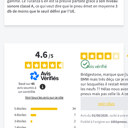
gamme. Le Turanza 6 en est la preuve parfaite grâce à
son niveau
sonore classé A,
ce qui veut dire que le pneu émet en moyenne
3
db de moins que le seuil défini par l’UE.
4.6
/
5
Avis vérifié
Bridgestone, marque que j'ut
BMW mais trés déçu car je v
Basé sur
45
sur lesquelles il restait 
avis soumis à
les neufs ?? Hélas nous avo
un contrôle
pneus mais pas celle là. A c
Voir tous les avis sur ce site
voir plus
5
étoiles
34
4
étoiles
7
Avis du
01/08/2026
, suite à une
3
étoiles
2
Publié à l'origine sur
1001pneus.f
2
étoiles
0