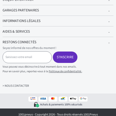
GARAGES PARTENAIRES
INFORMATIONS LÉGALES
AIDES & SERVICES
RESTONS CONNECTÉS
Soyez informé de nos offres du moment !
S
a
S'INSCRIRE
i
s
Vous pouvez vous désinscrire à tout moment dans nos emails.
i
Pour en savoir plus, reportez-vous à la
Politique de confidentialité.
.
s
s
e
z
> NOUS CONTACTER
v
o
t
r
Achats & paiements 100% sécurisés
e
e
1001pneus - Copyright 2026 - Tous droits réservés 1001Pneus
m