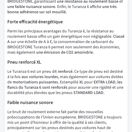
BRIDGESTONE, garantissant
une résistance au roulement basse
et
une faible nuisance sonore.
Enfin, le Turanza 6 affiche
une très
bonne adhérence sur sol mouillé.
Forte efficacité énergétique
Parmi les principaux avantages du Turanza 6, la résistance au
roulement basse offre un gain énergétique non négligeable.
Classé
A
sur une échelle de A à E, la consommation de carburant du
BRIDGESTONE Turanza 6 permet non seulement des économies,
mais également
une émission de CO2 amoindrie.
Pneu renforcé XL
Le Turanza 6 est un pneu dit
renforcé
. Ce type de pneu est destiné
à la fois
aux voitures lourdes
, mais également aux voitures dotées
de
motorisations puissantes
. Estampillé
XL
pour
EXTRA LOAD
,
les
flancs du Turanza 6 sont renforcés
pour assurer une rigidité et une
durabilité plus élevées que les pneus
STANDARD LOAD.
Faible nuisance sonore
Le bruit de roulement externe fait partie des nouvelles
préoccupations de l’Union européenne. BRIDGESTONE a toujours
mis un point d’honneur à offrir de la qualité à ses clients,
principalement sur les pneus destinés aux voitures haut de