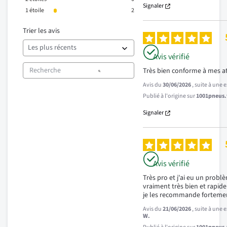
Signaler
1
étoile
2
Trier les avis
Avis vérifié
Très bien conforme à mes a
Avis du
30/06/2026
, suite à une
Publié à l'origine sur
1001pneus.f
Signaler
Avis vérifié
Très pro et j'ai eu un problèm
vraiment très bien et rapide
je les recommande forteme
Avis du
21/06/2026
, suite à une
W.