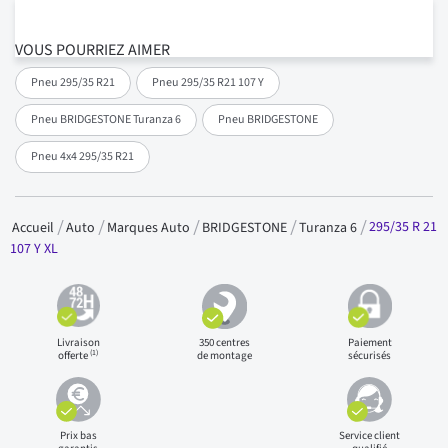
VOUS POURRIEZ AIMER
Pneu 295/35 R21
Pneu 295/35 R21 107 Y
Pneu BRIDGESTONE Turanza 6
Pneu BRIDGESTONE
Pneu 4x4 295/35 R21
295/35 R 21
Accueil
Auto
Marques Auto
BRIDGESTONE
Turanza 6
107 Y XL
Livraison
350 centres
Paiement
(1)
offerte
de montage
sécurisés
Prix bas
Service client