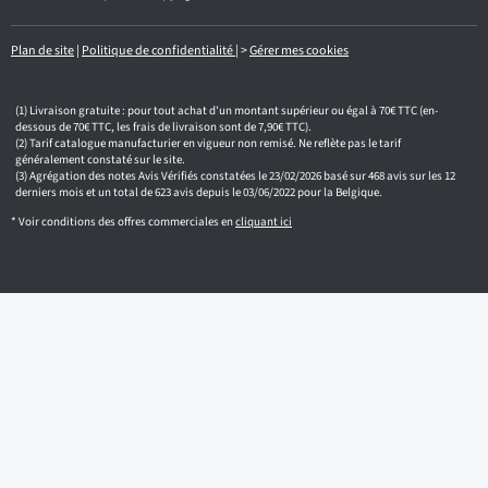
a
i
l
Plan de site
|
Politique de confidentialité
|
>
Gérer mes cookies
Livraison gratuite : pour tout achat d'un montant supérieur ou égal à 70€ TTC (en-
dessous de 70€ TTC, les frais de livraison sont de 7,90€ TTC).
Tarif catalogue manufacturier en vigueur non remisé. Ne reflète pas le tarif
généralement constaté sur le site.
Agrégation des notes Avis Vérifiés constatées le 23/02/2026 basé sur 468 avis sur les 12
derniers mois et un total de 623 avis depuis le 03/06/2022 pour la Belgique.
* Voir conditions des offres commerciales en
cliquant ici