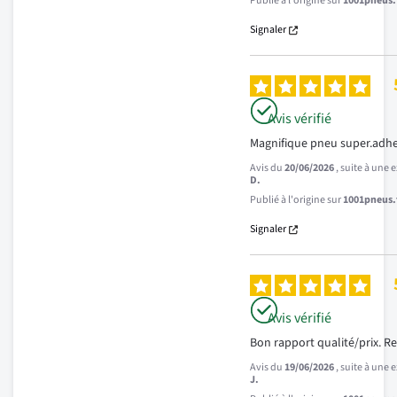
Publié à l'origine sur
1001pneus.f
Signaler
Avis vérifié
Magnifique pneu super.adh
Avis du
20/06/2026
, suite à une
D.
Publié à l'origine sur
1001pneus.f
Signaler
Avis vérifié
Bon rapport qualité/prix.
Avis du
19/06/2026
, suite à une
J.