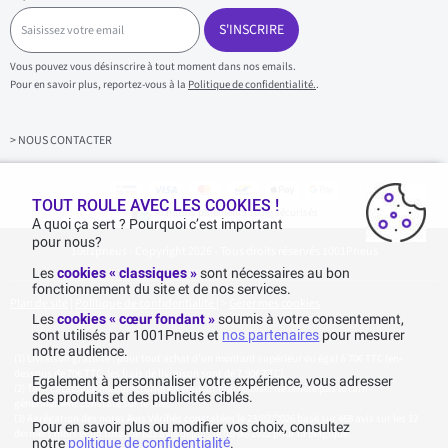
S
a
S'INSCRIRE
i
s
Vous pouvez vous désinscrire à tout moment dans nos emails.
i
Pour en savoir plus, reportez-vous à la
Politique de confidentialité.
.
s
s
e
z
> NOUS CONTACTER
v
o
t
r
TOUT ROULE AVEC LES COOKIES !
Achats & paiements 100% sécurisés
e
A quoi ça sert ? Pourquoi c’est important
e
pour nous?
1001pneus - Copyright 2026 - Tous droits réservés 1001Pneus
m
a
Les
cookies « classiques »
sont nécessaires au bon
i
fonctionnement du site et de nos services.
l
Plan de site
|
Politique de confidentialité
|
>
Gérer mes cookies
Les
cookies « cœur fondant »
soumis à votre consentement,
sont utilisés par 1001Pneus et
nos partenaires
pour mesurer
notre audience.
Livraison gratuite : pour tout achat d'un montant supérieur ou égal à 70€ TTC (en-
dessous de 70€ TTC, les frais de livraison sont de 7,90€ TTC).
Egalement à personnaliser votre expérience, vous adresser
Tarif catalogue manufacturier en vigueur non remisé. Ne reflète pas le tarif
des produits et des publicités ciblés.
généralement constaté sur le site.
Agrégation des notes Avis Vérifiés constatées le 23/02/2026 basé sur 468 avis sur les 12
Pour en savoir plus ou modifier vos choix, consultez
derniers mois et un total de 623 avis depuis le 03/06/2022 pour la Belgique.
notre
politique de confidentialité
.