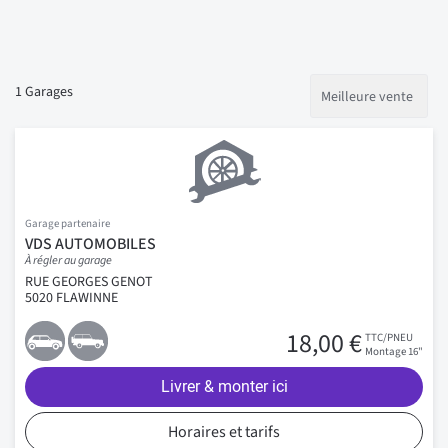
1
Garages
Garage partenaire
VDS AUTOMOBILES
À régler au garage
RUE GEORGES GENOT
5020 FLAWINNE
18,00 €
TTC/PNEU
Montage 16"
Livrer & monter ici
Horaires et tarifs