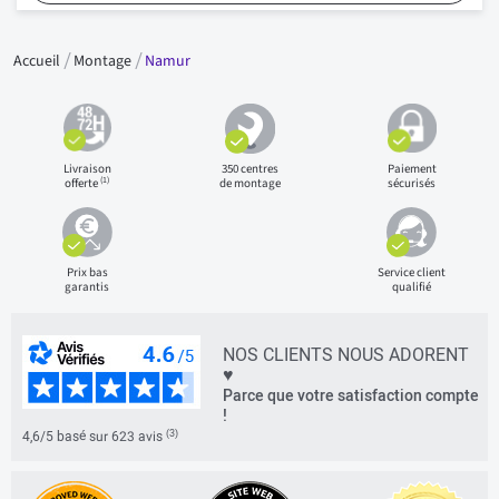
Accueil
Montage
Namur
Livraison
350 centres
Paiement
(1)
offerte
de montage
sécurisés
Prix bas
Service client
garantis
qualifié
NOS CLIENTS NOUS ADORENT
♥
Parce que votre satisfaction compte
!
(3)
4,6/5 basé sur 623 avis