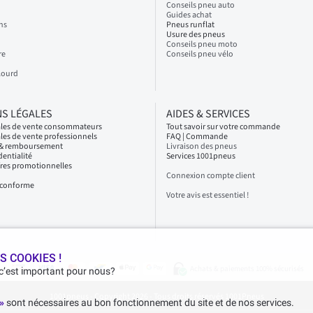
Conseils pneu auto
Guides achat
ns
Pneus runflat
Usure des pneus
Conseils pneu moto
re
Conseils pneu vélo
Lourd
S LÉGALES
AIDES & SERVICES
ales de vente consommateurs
Tout savoir sur votre commande
les de vente professionnels
FAQ | Commande
s & remboursement
Livraison des pneus
dentialité
Services 1001pneus
fres promotionnelles
Connexion compte client
n conforme
Votre avis est essentiel !
S COOKIES !
Achats & paiements 100% sécurisés
 c’est important pour nous?
1001pneus - Copyright 2026 - Tous droits réservés 1001Pneus
 »
sont nécessaires au bon fonctionnement du site et de nos services.