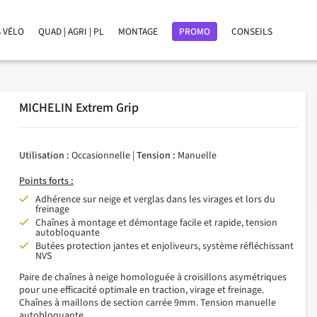
 VÉLO
QUAD | AGRI | PL
MONTAGE
PROMO
CONSEILS
MICHELIN Extrem Grip
Utilisation :
Occasionnelle |
Tension :
Manuelle
Points forts :
Adhérence sur neige et verglas dans les virages et lors du
freinage
Chaînes à montage et démontage facile et rapide, tension
autobloquante
Butées protection jantes et enjoliveurs, système réfléchissant
NVS
Paire de chaînes à neige homologuée à croisillons asymétriques
pour une efficacité optimale en traction, virage et freinage.
Chaînes à maillons de section carrée 9mm. Tension manuelle
autobloquante.