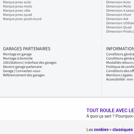
Marque pneu auto
Dimension Auto
Marque pneu moto
Dimension Moto
Marque pneu vélo
Dimension 4 saiso
Marque pneu quad
Dimension Hiver
Marque pneu poids lourd
Dimension 4x4
Dimension Utilitai
Dimension Quad
Dimension Poids 
GARAGES PARTENAIRES
INFORMATION
Montage en garage
Conditions génér
Montage à domicile
Conditions généra
1001Stations | interface des garages
Modalités retour
Devenir garage partenaire
Politique de confi
Garage | Connectez-vous
Conditions des of
Référencement des garages
Mentions Légales
Accessibilité : no
TOUT ROULE AVEC LE
A quoi ça sert ? Pourquoi
Les
cookies « classiques