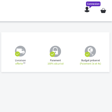
Connexion
Mon pan
Livraison
Paiement
Budget préservé
(1)
offerte
100% sécurisé
(Paiement 3x et 4x)