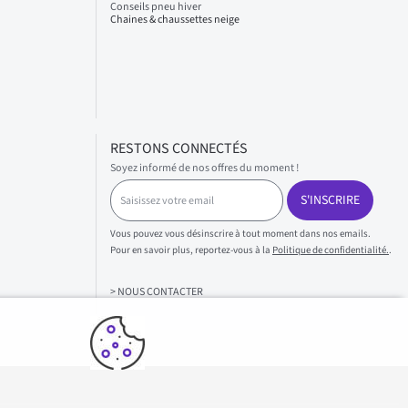
Conseils pneu hiver
Chaines & chaussettes neige
RESTONS CONNECTÉS
Soyez informé de nos offres du moment !
S
S'INSCRIRE
a
i
s
Vous pouvez vous désinscrire à tout moment dans nos emails.
i
Pour en savoir plus, reportez-vous à la
Politique de confidentialité.
.
s
s
> NOUS CONTACTER
e
z
v
o
t
r
e