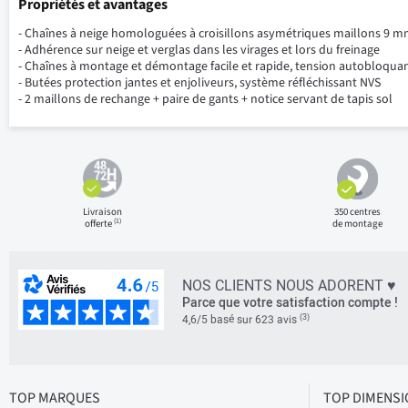
Propriétés et avantages
- Chaînes à neige homologuées à croisillons asymétriques maillons 9 
- Adhérence sur neige et verglas dans les virages et lors du freinage
- Chaînes à montage et démontage facile et rapide, tension autobloqua
- Butées protection jantes et enjoliveurs, système réfléchissant NVS
- 2 maillons de rechange + paire de gants + notice servant de tapis sol
Livraison
350 centres
(1)
offerte
de montage
NOS CLIENTS NOUS ADORENT ♥
Parce que votre satisfaction compte !
(3)
4,6/5 basé sur 623 avis
TOP MARQUES
TOP DIMENS