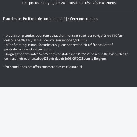
1001pneus - Copyright 2026 - Tous droits réservés 1001Pneus
m
a
i
l
Plan de site
|
Politique de confidentialité
|
>
Gérer mes cookies
Livraison gratuite : pour tout achat d'un montant supérieur ou égal à 70€ TTC (en-
dessous de 70€ TTC, les frais de livraison sont de 7,90€ TTC).
Tarif catalogue manufacturier en vigueur non remisé. Ne reflète pas le tarif
généralement constaté sur le site.
Agrégation des notes Avis Vérifiés constatées le 23/02/2026 basé sur 468 avis sur les 12
derniers mois et un total de 623 avis depuis le 03/06/2022 pour la Belgique.
* Voir conditions des offres commerciales en
cliquant ici