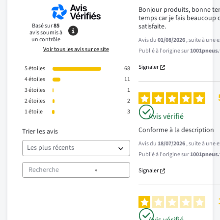
Bonjour produits, bonne tenu
temps car je fais beaucoup 
Basé sur
85
satisfaite.
avis soumis à
un contrôle
Avis du
01/08/2026
, suite à une
Voir tous les avis sur ce site
Publié à l'origine sur
1001pneus.f
Signaler
5
étoiles
68
4
étoiles
11
3
étoiles
1
2
étoiles
2
1
étoile
3
Avis vérifié
Conforme à la description
Trier les avis
Avis du
18/07/2026
, suite à une
Publié à l'origine sur
1001pneus.f
Signaler