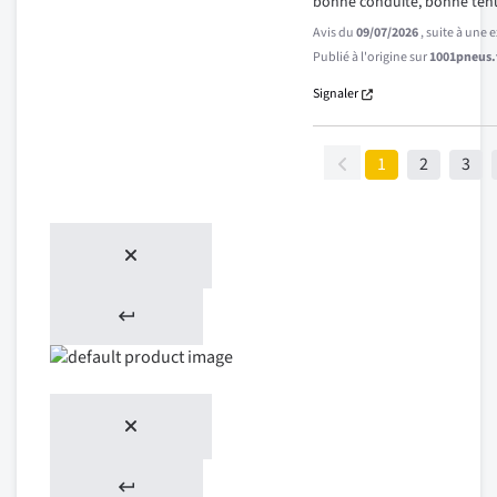
bonne conduite, bonne ten
Avis du
09/07/2026
, suite à une
Publié à l'origine sur
1001pneus.f
Signaler
1
2
3