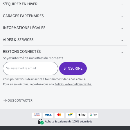
S'EQUIPER EN HIVER
GARAGES PARTENAIRES
INFORMATIONS LÉGALES
AIDES & SERVICES
RESTONS CONNECTÉS
Soyez informé de nos offres du moment !
S
a
S'INSCRIRE
i
s
Vous pouvez vous désinscrire à tout moment dans nos emails.
i
Pour en savoir plus, reportez-vous à la
Politique de confidentialité.
.
s
s
e
z
> NOUS CONTACTER
v
o
t
r
Achats & paiements 100% sécurisés
e
e