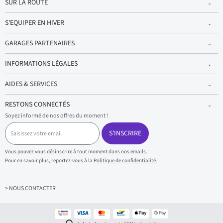
SUR LA ROUTE
S'EQUIPER EN HIVER
GARAGES PARTENAIRES
INFORMATIONS LÉGALES
AIDES & SERVICES
RESTONS CONNECTÉS
Soyez informé de nos offres du moment !
S
a
S'INSCRIRE
i
s
Vous pouvez vous désinscrire à tout moment dans nos emails.
i
Pour en savoir plus, reportez-vous à la
Politique de confidentialité.
.
s
s
e
z
> NOUS CONTACTER
v
o
t
r