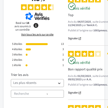
Avis vérifié
Top
Avis du
04/07/2025
, suite à une
Basé sur
18
11/04/2025
par
Yanick C.
avis soumis à
un contrôle
Publié à l'origine sur
1001pneus.f
Voir tous les avis sur ce site
Signaler
5
étoiles
13
4
étoiles
3
3
étoiles
1
2
étoiles
0
Avis vérifié
1
étoile
1
Bon rapport qualité prix
Trier les avis
Avis du
01/03/2023
, suite à une
09/02/2023
par
A.A.
Publié à l'origine sur
1001pneus.f
Signaler