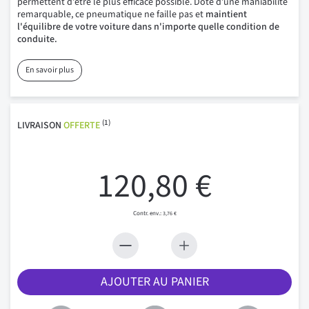
permettent d'être le plus efficace possible. Doté d'une maniabilité
remarquable, ce pneumatique ne faille pas et
maintient
l'équilibre de votre voiture dans n'importe quelle condition de
conduite.
En savoir plus
(1)
LIVRAISON
OFFERTE
120,80 €
3,76 €
AJOUTER AU PANIER