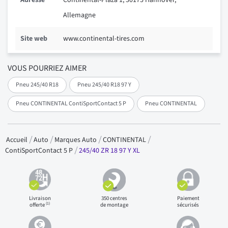
Adresse
Continental-Plaza 1, 30175 Hannover,
Allemagne
Site web
www.continental-tires.com
VOUS POURRIEZ AIMER
Pneu 245/40 R18
Pneu 245/40 R18 97 Y
Pneu CONTINENTAL ContiSportContact 5 P
Pneu CONTINENTAL
Accueil
Auto
Marques Auto
CONTINENTAL
245/40 ZR 18 97 Y XL
ContiSportContact 5 P
Livraison
350 centres
Paiement
(1)
offerte
de montage
sécurisés