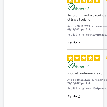
Avis vérifié
Je recommande ce centre sup
et travail soigne
Avis du
30/11/2022
, suite à une
09/11/2022
par
A.A.
Publié à l'origine sur
1001pneus.f
Signaler
Avis vérifié
Produit conforme à la co
Avis du
18/11/2022
, suite à une
24/10/2022
par
A.A.
Publié à l'origine sur
1001pneus.f
Signaler