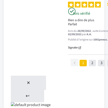
Avis vérifié
Rien a dire de plus 

Parfait
Avis du
26/09/2022
, suite à une
02/09/2022
par
A.A.
Publié à l'origine sur
1001pneus.f
Signaler
1
2
3