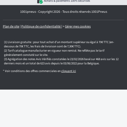
Achats & paiements 100% sécurisés
e
e
1001pneus - Copyright 2026 - Tous droits réservés 1001Pneus
m
a
i
l
Plan de site
|
Politique de confidentialité
|
>
Gérer mes cookies
Livraison gratuite : pour tout achat d'un montant supérieur ou égal à 70€ TTC (en-
dessous de 70€ TTC, les frais de livraison sont de 7,90€ TTC).
Tarif catalogue manufacturier en vigueur non remisé. Ne reflète pas le tarif
généralement constaté sur le site.
Agrégation des notes Avis Vérifiés constatées le 23/02/2026 basé sur 468 avis sur les 12
derniers mois et un total de 623 avis depuis le 03/06/2022 pour la Belgique.
* Voir conditions des offres commerciales en
cliquant ici